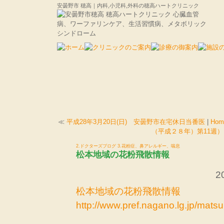
安曇野市 穂高｜内科,小児科,外科の穂高ハートクリニック
≪
平成28年3月20日(日) 安曇野市在宅休日当番医
|
Hom
（平成２８年）第11週）
2.ドクターズブログ
3.花粉症、鼻アレルギー、喘息
松本地域の花粉飛散情報
2
松本地域の花粉飛散情報
http://www.pref.nagano.lg.jp/mats