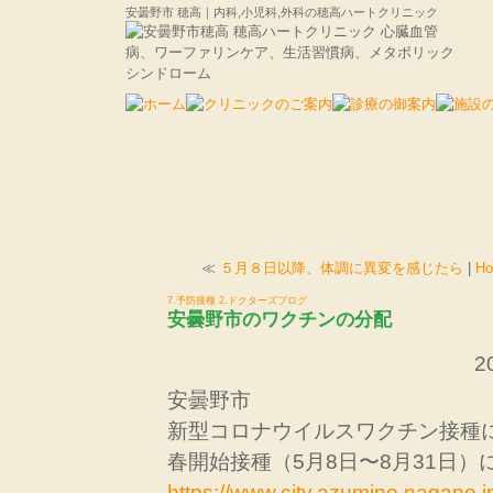
安曇野市 穂高｜内科,小児科,外科の穂高ハートクリニック
≪
５月８日以降、体調に異変を感じたら
|
H
7.予防接種
2.ドクターズブログ
安曇野市のワクチンの分配
2
安曇野市
新型コロナウイルスワクチン接種
春開始接種（5月8日〜8月31日）
https://www.city.azumino.nagano.j