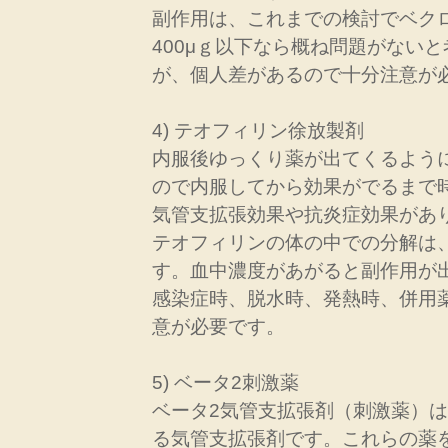
副作用は、これまでの検討でベク
400μｇ以下なら概ね問題がない
が、個人差があるので十分注意が
4) テオフィリン徐放製剤
内服後ゆっくり薬が出てくるよう
ので内服してから効果がでるまで
気管支拡張効果や抗炎症効果があ
テオフィリンの体の中での分解は
す。血中濃度があがると副作用が
感染症時、脱水時、発熱時、併用
意が必要です。
5) ベータ2刺激薬
ベータ2気管支拡張剤（刺激薬）
る気管支拡張剤です。これらの薬