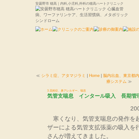
安曇野市 穂高｜内科,小児科,外科の穂高ハートクリニック
≪
シラミ症、アタマジラミ
|
Home
|
脳内出血、東京都内
療システム
≫
3.花粉症、鼻アレルギー、喘息
気管支喘息 インタール吸入 長期管
200
寒くなり、気管支喘息の発作を
ザーによる気管支拡張薬の吸入を
さんが増えてきました。