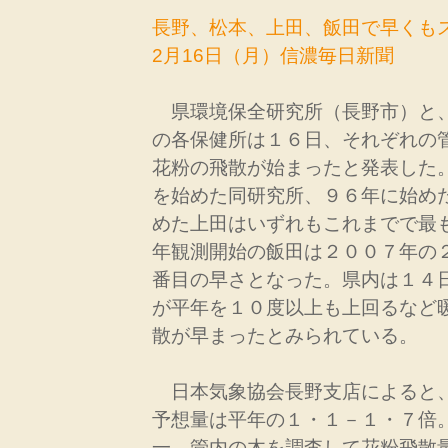
長野、松本、上田、飯田で早くも
2月16日（月）信濃毎日新聞
県環境保全研究所（長野市）と
の各保健所は１６日、それぞれの
花粉の飛散が始まったと発表した
を始めた同研究所、９６年に始め
めた上田はいずれもこれまでで最
年観測開始の飯田は２００７年の
番目の早さとなった。県内は１４
が平年を１０度以上も上回るなど
散が早まったとみられている。
日本気象協会長野支店によると
予想量は平年の１・１－１・７倍
一、管内の木を調査して花粉飛散