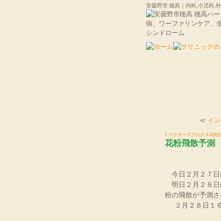
安曇野市 穂高｜内科,小児科
≪
イン
2.ドクターズブログ
3.花
花粉飛散予測
今日２月２７日
明日２月２８日
粉の飛散が予測さ
２月２８日１