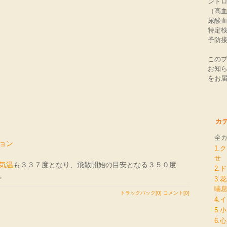
ンド
（高血
尿酸
特定
予防
この
お知
をお
カ
全
ョン
1.
せ
気温
も３３７度となり、飛散開始の目安となる３５０度
2.
。
3.
喘
トラックバック[0]
コメント[0]
4.
5.
6.