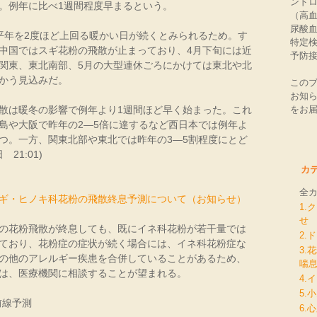
ンド
。例年に比べ1週間程度早まるという。
（高血
尿酸
年を2度ほど上回る暖かい日が続くとみられるため。す
特定
中国ではスギ花粉の飛散が止まっており、4月下旬には近
予防
関東、東北南部、5月の大型連休ごろにかけては東北や北
かう見込みだ。
この
お知
をお
は暖冬の影響で例年より1週間ほど早く始まった。これ
島や大阪で昨年の2―5倍に達するなど西日本では例年よ
つ。一方、関東北部や東北では昨年の3―5割程度にとど
21:01)
カ
全
ギ・ヒノキ科花粉の飛散終息予測について（お知らせ）
1.
せ
の花粉飛散が終息しても、既にイネ科花粉が若干量では
2.
ており、花粉症の症状が続く場合には、イネ科花粉症な
3.
の他のアレルギー疾患を合併していることがあるため、
喘
は、医療機関に相談することが望まれる。
4.
5.
前線予測
6.