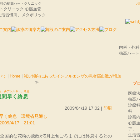
,外科の穂高ハートクリニック
お
内科・外
穂高ハート
いて
|
Home
|
減少傾向にあったインフルエンザの患者届出数が増加
≫
プ
粉症、鼻アレルギー、喘息
医療
週間早く終息
穂高
診療
2009/04/19 17:02 |
印刷
科
早く終息 環境省見通し
診察
9/4/17 21:01
心臓
ア、
生活
全国的な花粉の飛散が5月上旬ごろまでには終息するとの