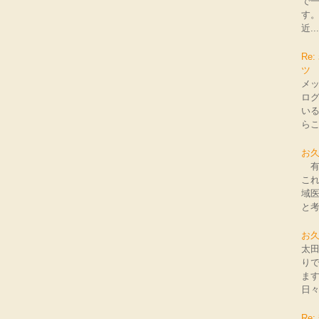
で
す
近...
Re
ツ
メ
ロ
いる
らこ
お
有
こ
域
と考
お
太田
りで
ま
日々
Re