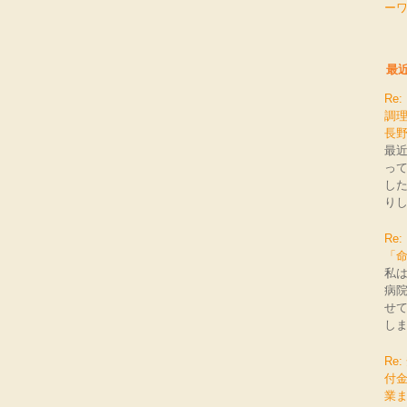
ー
最
Re
調理
長
最
っ
し
りし
R
「
私は
病
せて
しま
Re
付
業