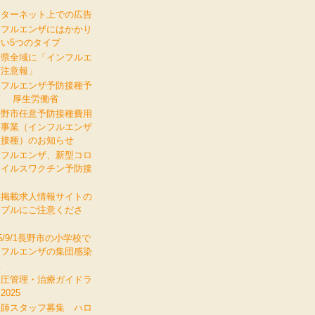
ンターネット上での広告
ンフルエンザにはかかり
い5つのタイプ
野県全域に「インフルエ
ザ注意報」
ンフルエンザ予防接種予
票 厚生労働省
曇野市任意予防接種費用
援事業（インフルエンザ
防接種）のお知らせ
ンフルエンザ、新型コロ
ウイルスワクチン予防接
料掲載求人情報サイトの
ラブルにご注意くださ
。
25/9/1長野市の小学校で
ンフルエンザの集団感染
生
血圧管理・治療ガイドラ
2025
護師スタッフ募集 ハロ