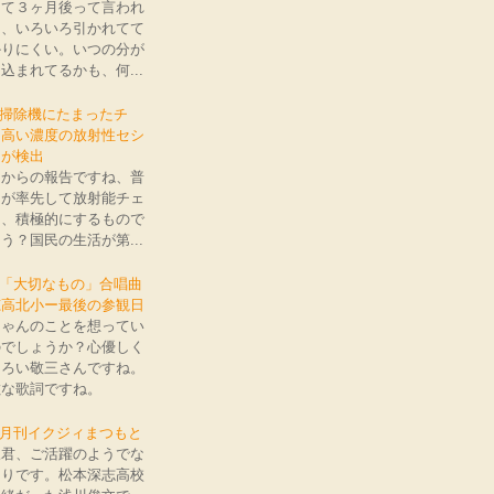
くて３ヶ月後って言われ
も、いろいろ引かれてて
かりにくい。いつの分が
込まれてるかも、何...
: 掃除機にたまったチ
、高い濃度の放射性セシ
ムが検出
間からの報告ですね、普
国が率先して放射能チェ
ク、積極的にするもので
う？国民の生活が第...
: 「大切なもの」合唱曲
穂高北小ー最後の参観日
ちゃんのことを想ってい
のでしょうか？心優しく
もろい敬三さんですね。
敵な歌詞ですね。
: 月刊イクジィまつもと
三君、ご活躍のようでな
よりです。松本深志高校