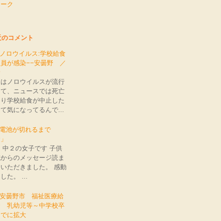
ワーク
近のコメント
: ノロウイルス:学校給食
員が感染−−安曇野 ／
野
近はノロウイルスが流行
てて、ニュースでは死亡
たり学校給食が中止した
て気になってるんで...
e: 電池が切れるまで
命」
 中２の女子です 子供
院からのメッセージ読ま
いただきました。 感動
した。 ...
: 安曇野市 福祉医療給
金 乳幼児等～中学校卒
までに拡大