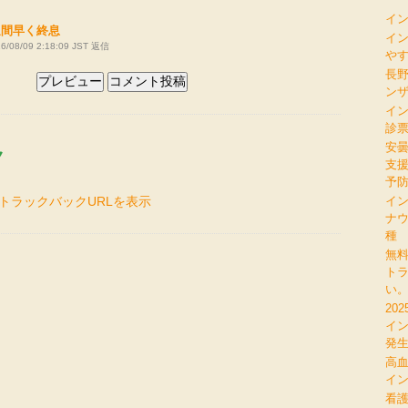
イ
週間早く終息
イ
/08/09 2:18:09 JST
返信
やす
長
ン
イ
診
安
ク
支
予
イ
トラックバックURLを表示
ナ
種
無
ト
い
20
イ
発
高
イン
看