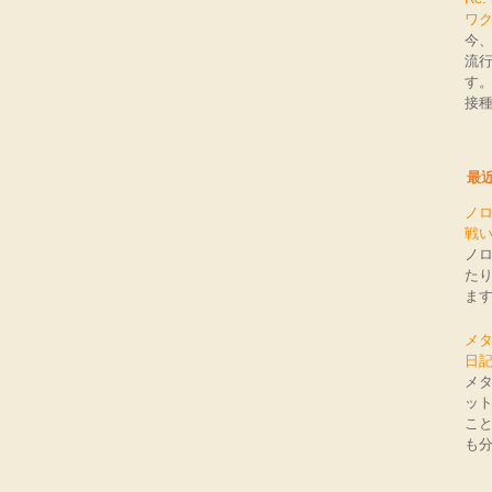
ワ
今
流
す
接種
最
ノ
戦
ノ
た
ま
メ
日
メ
ッ
こ
も分