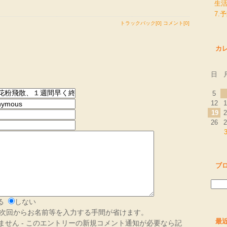
生
7.
トラックバック[0]
コメント[0]
カ
日
5
12
1
19
2
26
2
ブ
る
しない
次回からお名前等を入力する手間が省けます。
最
されません - このエントリーの新規コメント通知が必要なら記