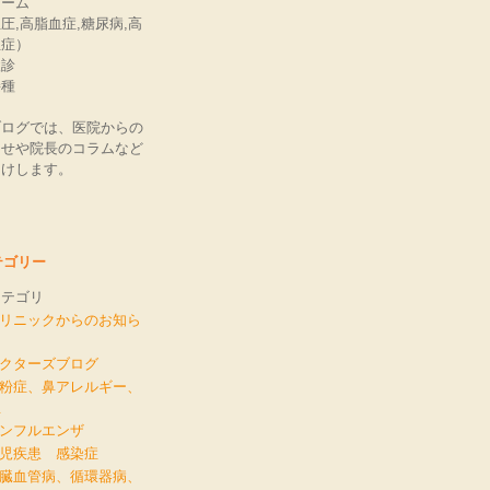
ローム
圧,高脂血症,糖尿病,高
血症）
検診
接種
ブログでは、医院からの
らせや院長のコラムなど
届けします。
テゴリー
カテゴリ
クリニックからのお知ら
ドクターズブログ
花粉症、鼻アレルギー、
息
インフルエンザ
小児疾患 感染症
心臓血管病、循環器病、