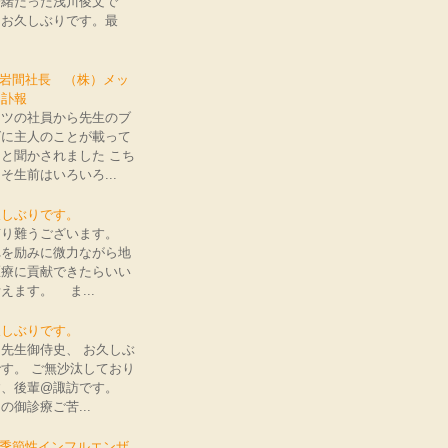
一緒だった浅川俊文で
。お久しぶりです。最
: 岩間社長 （株）メッ
 訃報
ッツの社員から先生のブ
グに主人のことが載って
と聞かされました こち
そ生前はいろいろ...
久しぶりです。
り難うございます。
れを励みに微力ながら地
医療に貢献できたらいい
えます。 ま...
久しぶりです。
先生御侍史、 お久しぶ
す。 ご無沙汰しており
す、後輩@諏訪です。
の御診療ご苦...
: 季節性インフルエンザ