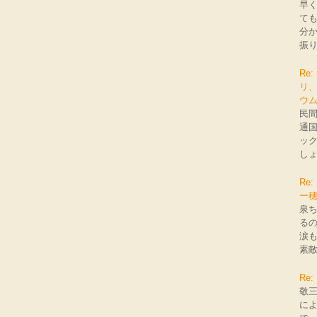
早
て
分
振り
Re
リ
ウ
民
通
ッ
しょ
Re
ー
泉
る
涙
素
Re
敬
に