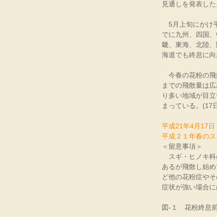
見通しを発表した
5月上旬にかけ平
でに九州、四国、
畿、東海、北陸、
海道でも終息に向
今春の花粉の飛散
までの飛散量は広
り多い地域が目立
まっている。(17日 
平成21年4月17日
平成２１年春のス
＜留意事項＞
スギ・ヒノキ科
あるが飛散し始め
ど他の花粉症やそ
症状が強い場合に
図-１ 花粉終息