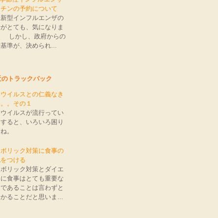
クチンの予約について
、新型インフルエンザの
行がとても、気になりま
。 しかし、政府からの
基準が、決められ...
近のトラックバック
ロウイルスとの仁義なき
い。。その１
ロウイルスが流行ってい
りすると、いろいろ困り
すね。
タボリック対策に食事の
記をつける
タボリック対策とダイエ
トに食事はとても重要な
とであることは言わずと
かることだと思いま...