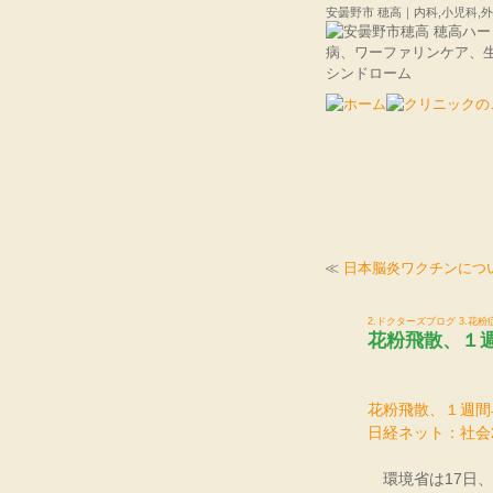
安曇野市 穂高｜内科,小児科
≪
日本脳炎ワクチンにつ
2.ドクターズブログ
3.花
花粉飛散、１
花粉飛散、１週間
日経ネット：社会200
環境省は17日、