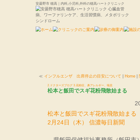
安曇野市 穂高｜内科,小児科,外科の穂高ハートクリニック
≪
インフルエンザ 出席停止の目安について
|
Home
|
2.ドクターズブログ
3.花粉症、鼻アレルギー、喘息
松本と飯田でスギ花粉飛散始まる
2
松本と飯田でスギ花粉飛散始まる
2月24日（木） 信濃毎日新聞
県飯田保健福祉事務所（飯田市