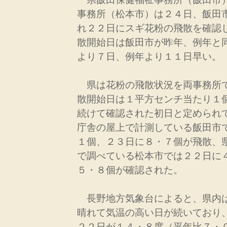
事務所（松本市）は２４日、飯田
れ２２日にスギ花粉の飛散を確認
散開始日は飯田市が昨年、例年と
より７日、例年より１１日早い。
県は花粉の飛散状況を両事務所
散開始日は１平方センチ当たり１
続けて確認された初日と定められ
庁舎の屋上で計測している飯田市
１個、２３日に８・７個が飛散、
で調べている松本市では２２日に
５・８個が確認された。
長野地方気象台によると、県内
晴れて気温の高い日が続いており
２２日が１４・８度（平年比７・