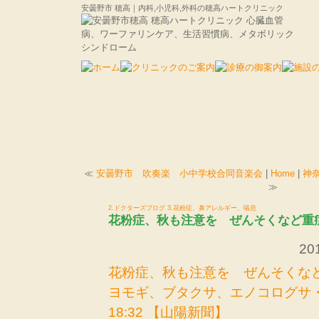
安曇野市 穂高｜内科,小児科,外科の穂高ハートクリニック
≪
安曇野市 吹奏楽 小中学校合同音楽会
|
Home
|
神
≫
2.ドクターズブログ
3.花粉症、鼻アレルギー、喘息
花粉症、秋も注意を ぜんそくなど重
201
花粉症、秋も注意を ぜんそくな
ヨモギ、ブタクサ、エノコログサ・・・
18:32 【山陽新聞】