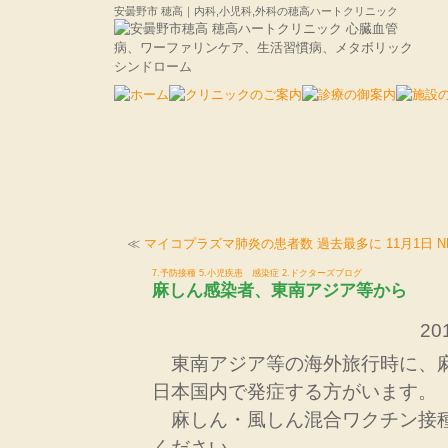
安曇野市 穂高｜内科,小児科,外科の穂高ハートクリニック
≪
マイコプラズマ肺炎の患者数 過去最多に 11月1日 N
7.予防接種
5.小児疾患 感染症
2.ドクターズブログ
麻しん感染者、東南アジア等から
201
東南アジア等の海外旅行時に、
日本国内で発症する方がいます。
麻しん・風しん混合ワクチン接
ください。