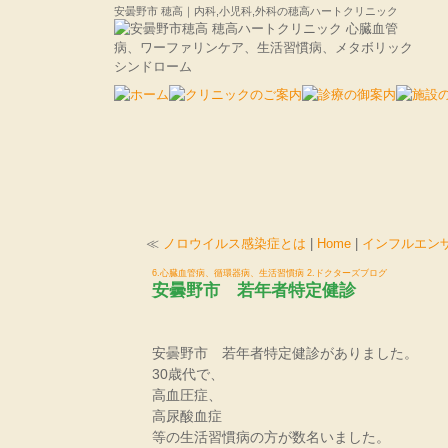
安曇野市 穂高｜内科,小児科,外科の穂高ハートクリニック
≪
ノロウイルス感染症とは
|
Home
|
インフルエン
6.心臓血管病、循環器病、生活習慣病
2.ドクターズブログ
安曇野市 若年者特定健診
安曇野市 若年者特定健診がありました。
30歳代で、
高血圧症、
高尿酸血症
等の生活習慣病の方が数名いました。