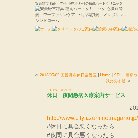
安曇野市 穂高｜内科,小児科,外科の穂高ハートクリニック
≪
2018/05/06 安曇野市休日当番医
|
Home
|
SRL 麻疹
試薬の不足
≫
2.ドクターズブログ
休日・夜間急病医療案内サービス
201
http://www.city.azumino.nagano.jp
#休日に具合悪くなったら
#夜間に具合悪くなったら