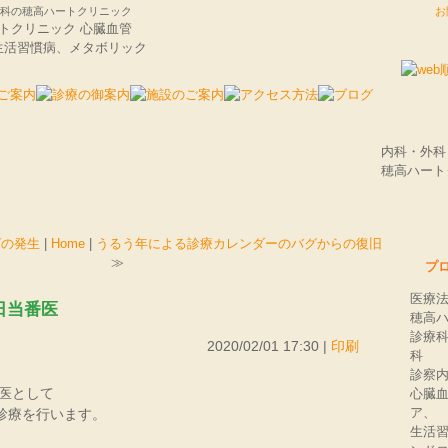
,外科の穂高ハートクリニック
お
内科・外
穂高ハート
グの発生
|
Home
|
うるう年による診療カレンダーのバグからの復旧
≫
プ
医療
 休日当番医
穂高
診療
2020/02/01 17:30 |
印刷
科
診察
医として
心臓
ア、
で診療を行います。
生活