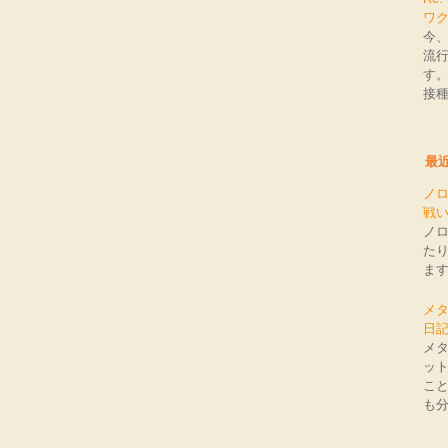
ワ
今
流
す
接種
最
ノ
戦
ノ
た
ま
メ
日
メ
ッ
こ
も分