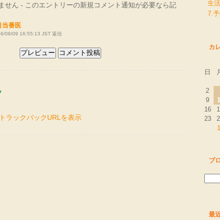
生
されません - このエントリーの新規コメント通知が必要なら記
7.
 休日当番医
/08/09 16:55:13 JST
返信
カ
日
2
ク
9
16
1
トラックバックURLを表示
23
2
ブ
最