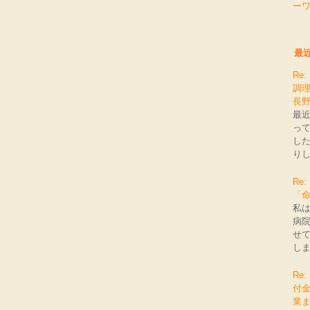
ー
最
Re
調理
長
最
っ
し
りし
R
「
私は
病
せて
しま
Re
付
業