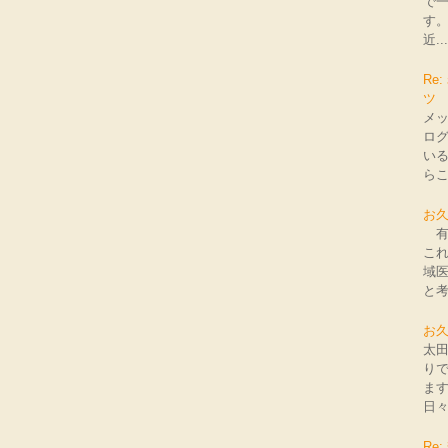
で
す
近...
Re
ツ
メ
ロ
いる
らこ
お
有
こ
域
と考
お
太田
りで
ま
日々
Re