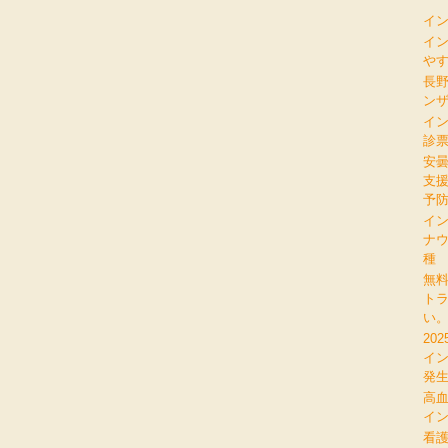
イ
イ
やす
長
ン
イ
診
安
支
予
イ
ナ
種
無
ト
い
20
イ
発
高
イン
看