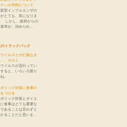
クチンの予約について
、新型インフルエンザの
行がとても、気になりま
。 しかし、政府からの
基準が、決められ...
近のトラックバック
ロウイルスとの仁義なき
い。。その１
ロウイルスが流行ってい
りすると、いろいろ困り
すね。
タボリック対策に食事の
記をつける
タボリック対策とダイエ
トに食事はとても重要な
とであることは言わずと
かることだと思いま...