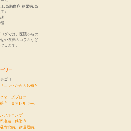
ローム
圧,高脂血症,糖尿病,高
血症）
検診
接種
ブログでは、医院からの
らせや院長のコラムなど
届けします。
テゴリー
カテゴリ
クリニックからのお知ら
ドクターズブログ
花粉症、鼻アレルギー、
息
インフルエンザ
小児疾患 感染症
心臓血管病、循環器病、