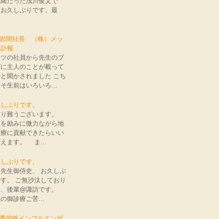
一緒だった浅川俊文で
。お久しぶりです。最
: 岩間社長 （株）メッ
 訃報
ッツの社員から先生のブ
グに主人のことが載って
と聞かされました こち
そ生前はいろいろ...
久しぶりです。
り難うございます。
れを励みに微力ながら地
医療に貢献できたらいい
えます。 ま...
久しぶりです。
先生御侍史、 お久しぶ
す。 ご無沙汰しており
す、後輩@諏訪です。
の御診療ご苦...
: 季節性インフルエンザ