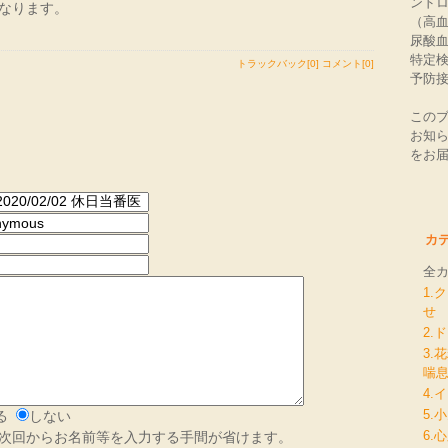
ンド
なります。
（高血
尿酸
特定
トラックバック[0]
コメント[0]
予防
この
お知
をお
カ
全
1.
せ
2.
3.
喘
4.
5.
る
しない
6.
次回からお名前等を入力する手間が省けます。