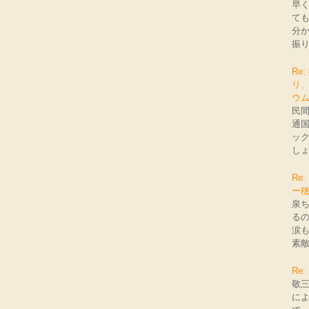
早
て
分
振り
Re
リ
ウ
民
通
ッ
しょ
Re
ー
泉
る
涙
素
Re
敬
に