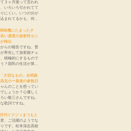
くて３ヶ月後って言われ
も、いろいろ引かれてて
かりにくい。いつの分が
込まれてるかも、何...
: 掃除機にたまったチ
、高い濃度の放射性セシ
ムが検出
間からの報告ですね、普
国が率先して放射能チェ
ク、積極的にするもので
う？国民の生活が第...
: 「大切なもの」合唱曲
穂高北小ー最後の参観日
ちゃんのことを想ってい
のでしょうか？心優しく
もろい敬三さんですね。
敵な歌詞ですね。
: 月刊イクジィまつもと
三君、ご活躍のようでな
よりです。松本深志高校