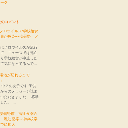
ワーク
近のコメント
: ノロウイルス:学校給食
員が感染−−安曇野 ／
野
近はノロウイルスが流行
てて、ニュースでは死亡
たり学校給食が中止した
て気になってるんで...
e: 電池が切れるまで
命」
 中２の女子です 子供
院からのメッセージ読ま
いただきました。 感動
した。 ...
: 安曇野市 福祉医療給
金 乳幼児等～中学校卒
までに拡大