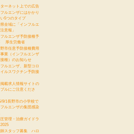
ンターネット上での広告
ンフルエンザにはかかり
い5つのタイプ
野県全域に「インフルエ
ザ注意報」
ンフルエンザ予防接種予
票 厚生労働省
曇野市任意予防接種費用
援事業（インフルエンザ
防接種）のお知らせ
ンフルエンザ、新型コロ
ウイルスワクチン予防接
料掲載求人情報サイトの
ラブルにご注意くださ
。
25/9/1長野市の小学校で
ンフルエンザの集団感染
生
血圧管理・治療ガイドラ
2025
護師スタッフ募集 ハロ