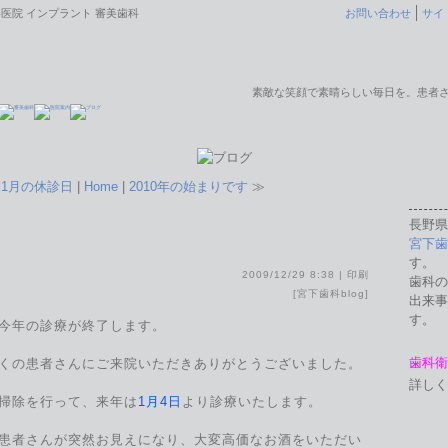
医院 インプラント 審美歯科
お問い合わせ
サイ
素敵な笑顔で素晴らしい毎日を。患者
≪
1月の休診日
|
Home
|
2010年の始まりです
≫
長野県
宮下歯
す。
2009/12/29 8:38 |
印刷
歯科の
[
宮下歯科blog
]
出来事
す。
今年の診療が終了します。
歯科衛
くの患者さんにご来院いただきありがとうございました。
詳しく
掃除を行って、来年は
1月4日
より診療いたします。
患者さんが突然お見えになり、大変高価なお酒をいただい