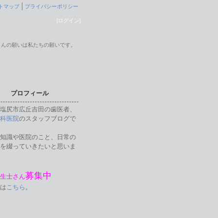
トマップ
プライバシーポリシー
[ログイン]
さんの願いは私たちの願いです。
プロフィール
塩尻市広丘吉田の歯医者、
科医院
のスタッフブログで
知識や医院のこと、日常の
を綴っていきたいと思いま
募集中
生士さん
は
こちら
。