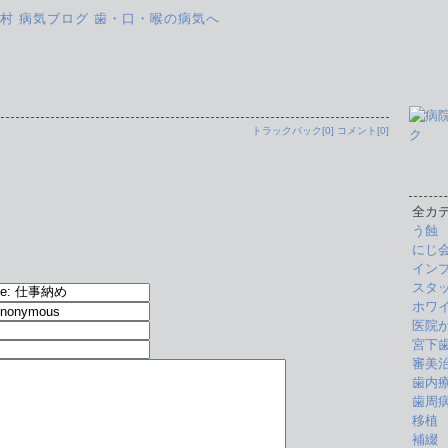
トラックバック[0]
コメント[0]
全カ
う蝕
にじ
イン
スタッ
ホワ
医院
宮下歯
審美
歯内
歯周
移植
補綴