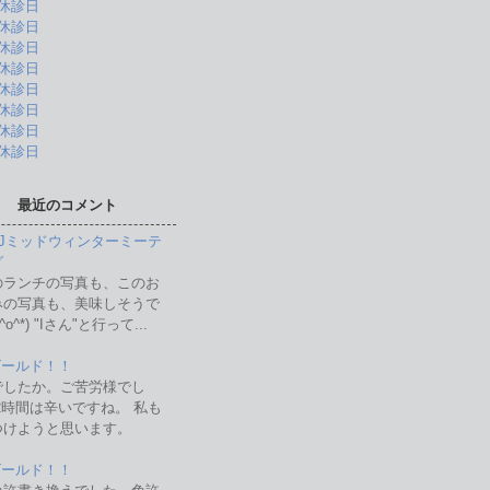
休診日
休診日
休診日
休診日
休診日
休診日
休診日
休診日
最近のコメント
 OJミッドウィンターミーテ
グ
のランチの写真も、このお
みの写真も、美味しそうで
^o^*) "Iさん"と行って...
 ゴールド！！
でしたか。ご苦労様でし
2時間は辛いですね。 私も
つけようと思います。
 ゴールド！！