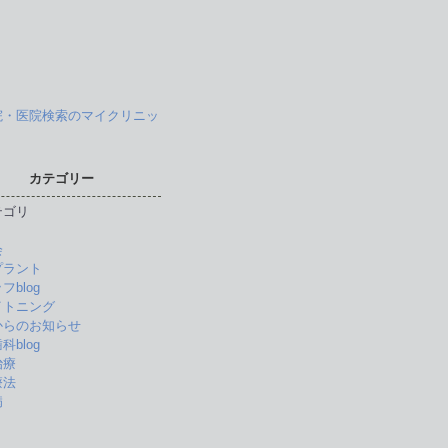
カテゴリー
テゴリ
会
プラント
フblog
イトニング
からのお知らせ
科blog
治療
療法
病