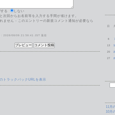
する
しない
と次回からお名前等を入力する手間が省けます。
開されません - このエントリーの新規コメント通知が必要なら
日
 2026/08/06 21:56:41 JST
返信
6
13
1
20
2
27
2
のトラックバックURLを表示
11月
10月