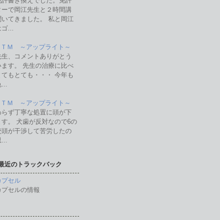
免許書き換えでした。免許
ターで岡江先生と２時間講
聞いてきました。 私と岡江
ゴ...
 ＭＴＭ ～アップライト～
先生、コメントありがとう
います。 先生の治療に比べ
とてもとても・・・ 今年も
..
 ＭＴＭ ～アップライト～
わらず丁寧な処置に頭が下
ます。 犬歯が反対なので6の
咬頭が干渉して苦労したの
..
最近のトラックバック
カプセル
カプセルの情報