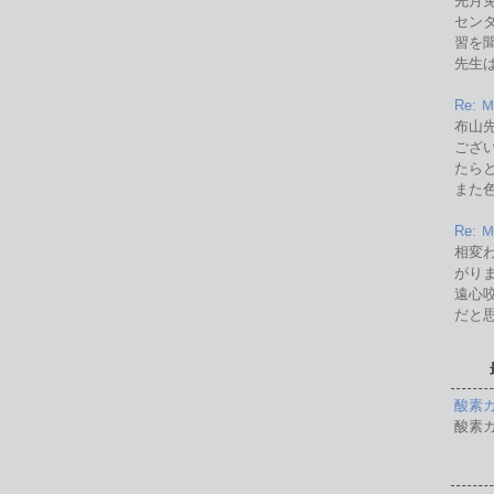
先月
セン
習を
先生は
Re:
布山
ござ
たら
また色.
Re:
相変
がり
遠心
だと思.
酸素
酸素