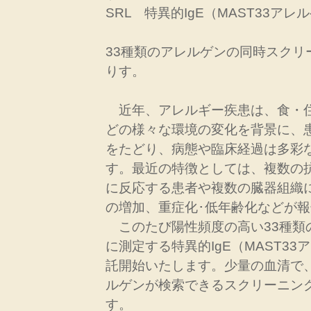
SRL 特異的IgE（MAST33アレ
33種類のアレルゲンの同時スクリ
りす。
近年、アレルギー疾患は、食・
どの様々な環境の変化を背景に、
をたどり、病態や臨床経過は多彩
す。最近の特徴としては、複数の
に反応する患者や複数の臓器組織
の増加、重症化･低年齢化などが
このたび陽性頻度の高い33種類
に測定する特異的IgE（MAST3
託開始いたします。少量の血清で
ルゲンが検索できるスクリーニン
す。