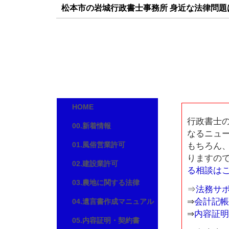
松本市の岩城行政書士事務所 身近な法律問
岩城行政書士事務所
長野県松本市南原１丁目８番３号 Ｄ棟
TEL/FAX:0263-88-3588
E-mail:
iwaki-07@nifty.com
HOME
行政書士
00.新着情報
なるニュ
01.風俗営業許可
もちろん
りますの
02.建設業許可
る相談は
03.農地に関する法律
⇒
法務サ
⇒
会計記帳
04.遺言書作成マニュアル
⇒
内容証明
05.内容証明・契約書