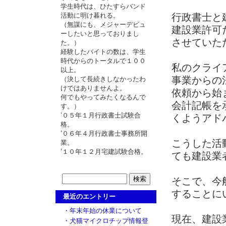
学生時代は、ひたすらバンド
活動に明け暮れる。
行政書士と
（無謀にも、メジャーデビュ
建設業許可
ーしたいと思っておりまし
させていた
た。）
経験したバイトの数は、学生
時代からのトータルで１００
私のクライ
以上。
事業からの
（決して長続きしなかったわ
けではありませんよ。
依頼から始
何でもやってみたくなるんで
会計記帳を
す。）
’０５年１月行政書士試験合
くようアド
格。
’０６年４月行政書士事務所開
こうした活
業。
’１０年１２月宅建試験合格。
ても建設業
そこで、今
することに
最近のエントリー
・年末年始の休業について
現在、建設
・犬猫マイクロチップ情報登