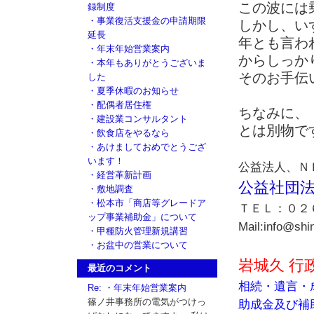
この波には
録制度
・事業復活支援金の申請期限
しかし、い
延長
年とも言わ
・年末年始営業案内
からしっか
・本年もありがとうございま
そのお手伝
した
・夏季休暇のお知らせ
・配偶者居住権
ちなみに、
・建設業コンサルタント
とは別物で
・飲食店をやるなら
・あけましておめでとうござ
います！
公益法人、Ｎ
・経営革新計画
公益社団
・敷地調査
・松本市「商店等グレードア
ＴＥＬ：０２
ップ事業補助金」について
Mail:info@shi
・甲種防火管理新規講習
・お盆中の営業について
岩城久 行
最近のコメント
相続・遺言・
Re: ・年末年始営業案内
篠ノ井事務所の電気がつけっ
助成金及び補