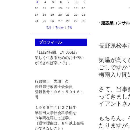
3
4
5
6
7
8
9
10
11
12
13
14
15
16
17
18
19
20
21
22
23
24
25
26
27
28
29
30
・建設業コンサル
5月
|
Today
|
7月
プロフィール
長野県松本
『1日24時間、1年365日』
楽しく生きるためのお手伝い
気温が高く
ができれば幸いです。
ごしですか
梅雨入り間
行政書士 岩城 久
長野県行政書士会会員
さて、当事
登録番号：０６１５０１６１
ってきまし
号
イアントさ
１９６８年４月２７日生
早稲田大学社会科学部を
もちろん、
８年間在籍して退学。
（退学理由は、８年以上在籍
たりますが
ができないこと）