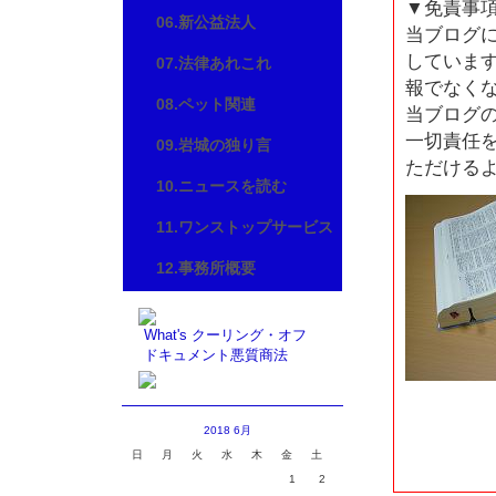
▼免責事
06.新公益法人
当ブログ
していま
07.法律あれこれ
報でなく
08.ペット関連
当ブログ
一切責任
09.岩城の独り言
ただける
10.ニュースを読む
11.ワンストップサービス
12.事務所概要
What's クーリング・オフ
ドキュメント悪質商法
2018 6月
日
月
火
水
木
金
土
1
2