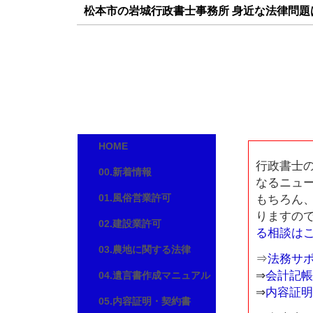
松本市の岩城行政書士事務所 身近な法律問
岩城行政書士事務所
長野県松本市南原１丁目８番３号 Ｄ棟
TEL/FAX:0263-88-3588
E-mail:
iwaki-07@nifty.com
HOME
行政書士
00.新着情報
なるニュ
01.風俗営業許可
もちろん
りますの
02.建設業許可
る相談は
03.農地に関する法律
⇒
法務サ
⇒
会計記帳
04.遺言書作成マニュアル
⇒
内容証明
05.内容証明・契約書