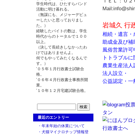
ＴＥＬ：０２
学生時代は、ひたすらバンド
Mail:info@shi
活動に明け暮れる。
（無謀にも、メジャーデビュ
ーしたいと思っておりまし
岩城久 行
た。）
経験したバイトの数は、学生
相続・遺言・
時代からのトータルで１００
助成金及び補
以上。
（決して長続きしなかったわ
風俗営業許可
けではありませんよ。
トトラブルに
何でもやってみたくなるんで
す。）
農業生産法人
’０５年１月行政書士試験合
法人設立・
格。
’０６年４月行政書士事務所開
公益認定・一
業。
’１０年１２月宅建試験合格。
最近のエントリー
・年末年始の休業について
・犬猫マイクロチップ情報登