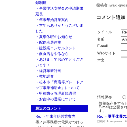
録制度
投稿者 iwaki-gyos
・事業復活支援金の申請期限
延長
コメント追加
・年末年始営業案内
・本年もありがとうございま
した
タイトル
・夏季休暇のお知らせ
名前
・配偶者居住権
E-mail
・建設業コンサルタント
Webサイト
・飲食店をやるなら
・あけましておめでとうござ
本文
います！
・経営革新計画
・敷地調査
・松本市「商店等グレードア
ップ事業補助金」について
・甲種防火管理新規講習
情報保存
・お盆中の営業について
情報保存をする
E-mailは公
最近のコメント
す。
Re: ・年末年始営業案内
Re: ・夏季休暇
投稿者 Anonymous : 20
篠ノ井事務所の電気がつけっ