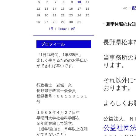
5
6
7
8
9
10
11
≪
・配
12
13
14
15
16
17
18
19
20
21
22
23
24
25
26
27
28
29
30
31
・夏季休暇のお知
7月
|
Today
|
9月
長野県松本
プロフィール
『1日24時間、1年365日』
当事務所の
楽しく生きるためのお手伝い
ります。
ができれば幸いです。
それ以外に
行政書士 岩城 久
おります。
長野県行政書士会会員
登録番号：０６１５０１６１
号
よろしくお
１９６８年４月２７日生
早稲田大学社会科学部を
公益法人、Ｎ
８年間在籍して退学。
公益社団
（退学理由は、８年以上在籍
ができないこと）