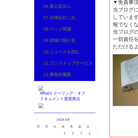
▼免責事
06.新公益法人
当ブログ
していま
07.法律あれこれ
報でなく
08.ペット関連
当ブログ
一切責任
09.岩城の独り言
ただける
10.ニュースを読む
11.ワンストップサービス
12.事務所概要
What's クーリング・オフ
ドキュメント悪質商法
2018 8月
日
月
火
水
木
金
土
1
2
3
4