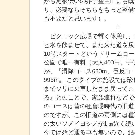
から尾根伝いの芥子望主山にも既
り、必要ならそちらをもっと整備
も不要だと思います）。
ピクニック広場で暫く休憩し、
と水を飲ませて、また来た道を戻
10時スタートというドリームコ
公園で唯一有料（大人400円、子
が、『滑降コース630m、登反コー
995m。 このタイプの施設では
までソリに乗車したまま戻ってこ
る』とのことで、家族連れなどで
のコースは昔の種畜場時代の旧道
のですが、この旧道の両側には種
の太いソメイヨシノが1㎞近く続
今では殆ど通る車も無いので、結