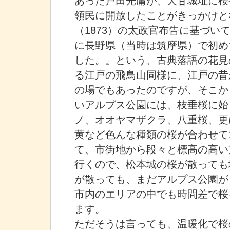
あった戸田光庸が、犬甘城址に桜
領民に開放したことがきっかけと
（1873）の太政官布告に基づいて
に長野県（当時は筑摩県）で初め
した。』という、古典落語の花見
る江戸の飛鳥山同様に、江戸の昔
の場でもあったのですが、そこから
いアルプス公園には、枝垂桜に始
ノ、オオヤマザクラ、八重桜、更
黄など色んな種類の桜が合わせて1
て、市街地から段々と標高の高い
行くので、松本城の桜が散っても
が散っても、まだアルプス公園が
市内のエリアの中でも時間差で桜
ます。
ただそうは言っても、温暖化で桜