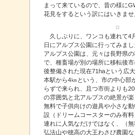
まって来ているので、昔の様にG
花見をするという訳にはいきませ
久しぶりに、ワンコも連れて4月
日にアルプス公園に行ってみまし
アルプス公園は、元々は長野県の
で、種畜場が別の場所に移転後市
後整備された現在71haという広
本駅から4㎞という、市の中心部か
らずで来られ、且つ市街よりも20
の雰囲気と北アルプスの絶景が楽
無料で子供向けの遊具や小さな動
設（ドリームコースターのみ有料
連れに人気なだけではなく、（無
弘法山や穂高の大王わさび農園な