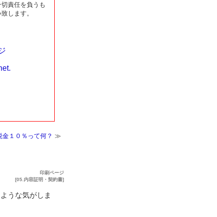
一切責任を負うも
い致します。
ジ
t.
税金１０％って何？
≫
印刷ページ
[
05.内容証明・契約書
]
るような気がしま