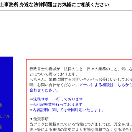
士事務所 身近な法律問題はお気軽にご相談ください
士事務所
ペットトラブル・相続・遺言・
南原１丁目８番３号 Ｄ棟
農地法関連許可申請・建設業許
3-88-3588
在留資格関連申請・公益法人設
-07@nifty.com
会社設立・農業生産法人設立・
行政書士の岩城が、法律のこと、日々の業務のこと、気に
とについて綴っております。
もちろん、業務に関するお問い合わせもお受けいたしてお
軽にお問い合わせください。
メールによる相談はこちらか
合わせください。
⇒
法務サポート行っております
⇒
会計記帳業務行っております
律
⇒
内容証明に関しては全国対応いたします。
ュアル
▼免責事項
当ブログに掲載されている情報につきましては、万全を期
書
改正等による事情の変更により有効な情報でなくなる場合