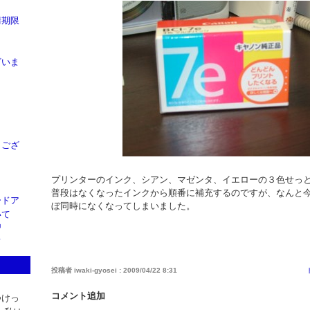
請期限
ざいま
ト
うござ
プリンターのインク、シアン、マゼンタ、イエローの３色せっ
普段はなくなったインクから順番に補充するのですが、なんと
ードア
ぼ同時になくなってしまいました。
いて
習
て
投稿者 iwaki-gyosei :
2009/04/22 8:31
コメント追加
つけっ