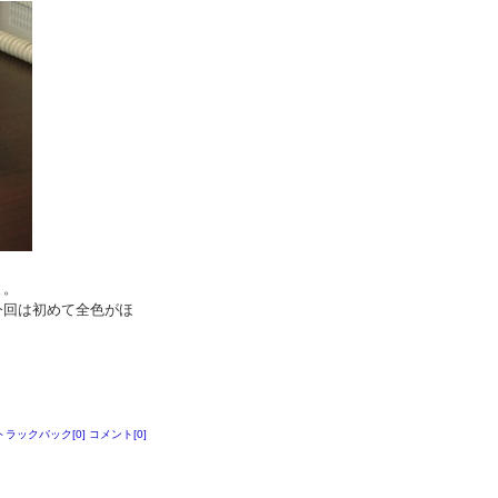
と。
今回は初めて全色がほ
トラックバック[0]
コメント[0]