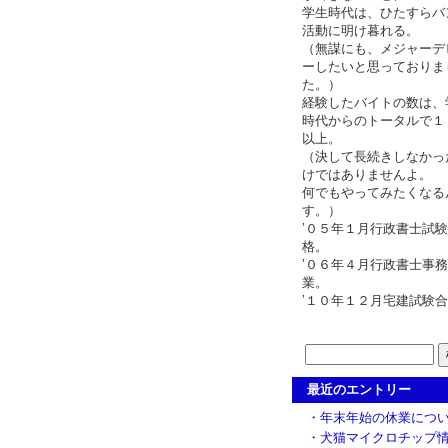
学生時代は、ひたすらバ
活動に明け暮れる。
（無謀にも、メジャーデ
ーしたいと思っておりま
た。）
経験したバイトの数は、
時代からのトータルで１
以上。
（決して長続きしなかっ
けではありませんよ。
何でもやってみたくなる
す。）
’０５年１月行政書士試
格。
’０６年４月行政書士事
業。
’１０年１２月宅建試験
最近のエントリー
・年末年始の休業につ
・犬猫マイクロチップ