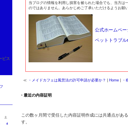
当ブログの情報を利用し損害を被られた場合でも、当方は
のではありません。あらかじめご了承いただけるようお願
公式ホームペー
ペットトラブルne
ービス
≪
・メイドカフェは風営法の許可申請が必要か？
|
Home
|
・
オフ
・最近の内容証明
この数ヶ月間で受任した内容証明作成には共通点があ
土
す。
3
4