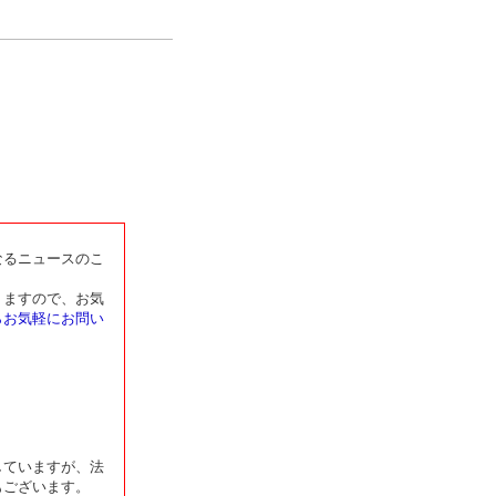
成年後見・内容証明
可・風俗営業許可
立・公益移行認定
助成金補助金申請
なるニュースのこ
りますので、お気
らお気軽にお問い
していますが、法
もございます。