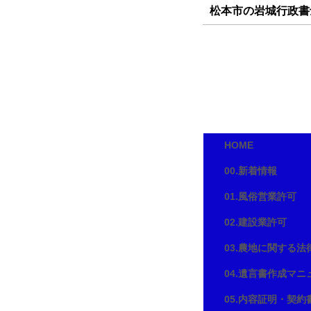
松本市の岩城行政書
岩城行政書
長野県松本市
TEL/FAX:026
E-mail:
iwaki
HOME
00.新着情報
01.風俗営業許可
02.建設業許可
03.農地に関する法
04.遺言書作成マニ
05.内容証明・契約