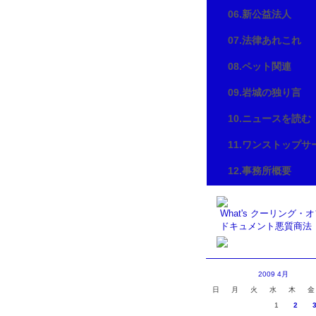
06.新公益法人
07.法律あれこれ
08.ペット関連
09.岩城の独り言
10.ニュースを読む
11.ワンストップサ
12.事務所概要
What's クーリング・
ドキュメント悪質商法
2009 4月
日
月
火
水
木
金
1
2