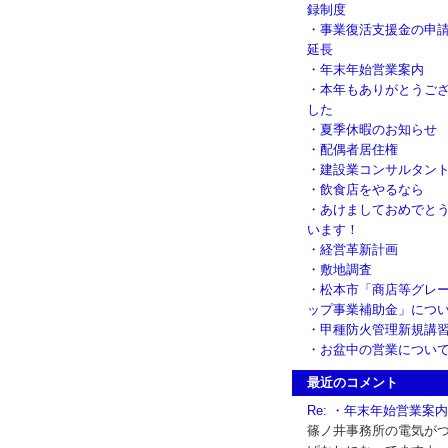
録制度
・事業復活支援金の申
延長
・年末年始営業案内
・本年もありがとうご
した
・夏季休暇のお知らせ
・配偶者居住権
・建設業コンサルタン
・飲食店をやるなら
・あけましておめでと
います！
・経営革新計画
・敷地調査
・松本市「商店等グレ
ップ事業補助金」につ
・甲種防火管理新規講
・お盆中の営業につい
最近のコメント
Re: ・年末年始営業案内
篠ノ井事務所の電気が