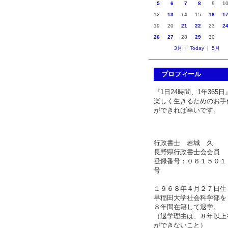
5
6
7
8
9
1
12
13
14
15
16
1
19
20
21
22
23
2
26
27
28
29
30
3月
|
Today
|
5月
プロフィール
『1日24時間、1年365日
楽しく生きるためのお手
ができれば幸いです。
行政書士 岩城 久
長野県行政書士会会員
登録番号：０６１５０１
号
１９６８年４月２７日生
早稲田大学社会科学部を
８年間在籍して退学。
（退学理由は、８年以上
ができないこと）