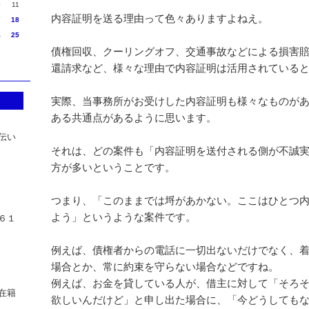
0
11
内容証明を送る理由って色々ありますよねえ。
7
18
4
25
債権回収、クーリングオフ、交通事故などによる損害
還請求など、様々な理由で内容証明は活用されている
実際、当事務所がお受けした内容証明も様々なものが
ある共通点があるように思います。
』
伝い
それは、どの案件も「内容証明を送付される側が不誠
方が多いということです。
つまり、「このままでは埒があかない。ここはひとつ
よう」というような案件です。
６１
例えば、債権者からの電話に一切出ないだけでなく、
場合とか、常に約束を守らない場合などですね。
例えば、お金を貸している人が、借主に対して「そろ
在籍
欲しいんだけど」と申し出た場合に、「今どうしても