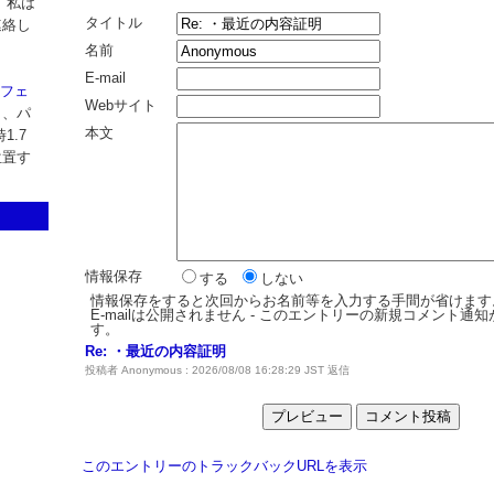
 私は
タイトル
連絡し
名前
E-mail
カフェ
Webサイト
り、パ
本文
1.7
位置す
情報保存
する
しない
情報保存をすると次回からお名前等を入力する手間が省けます
E-mailは公開されません - このエントリーの新規コメント通
す。
Re: ・最近の内容証明
投稿者 Anonymous : 2026/08/08 16:28:29 JST
返信
このエントリーのトラックバックURLを表示