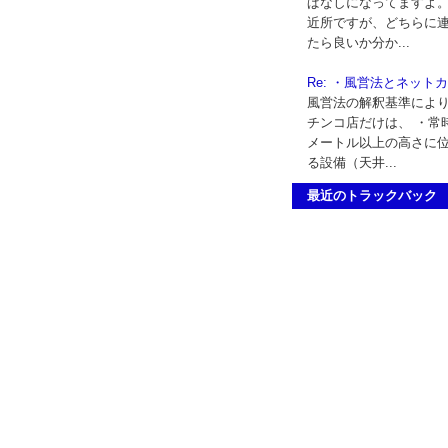
ぱなしになってますよ。
近所ですが、どちらに
たら良いか分か...
Re: ・風営法とネット
風営法の解釈基準によ
チンコ店だけは、 ・常時
メートル以上の高さに
る設備（天井...
最近のトラックバック