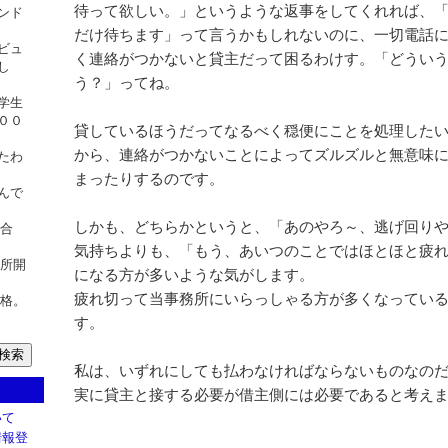
待って欲しい。」というような返事をしてくれれば、
ンド
だけ待ちます」って言うかもしれないのに、一切電話
ビュ
く連絡がつかないと貸主だって困るわけす。「どうい
し
う？」ってね。
学生
００
貸しているほうだってなるべく穏便にことを処理した
から、連絡がつかないことによってズルズルと無意味
たわ
まったりするのです。
んで
しかも、どちらかというと、「あのやろ～、逃げ回り
験合
気持ちよりも、「もう、あいつのことではほとほと疲
務所開
になる方が多いような気がします。
疲れ切って当事務所にいらっしゃる方が多くなってい
合格。
す。
私は、いずれにしても払わなければならないものなの
実に貸主と接する必要が借主側には必要であると考え
いて
情報登