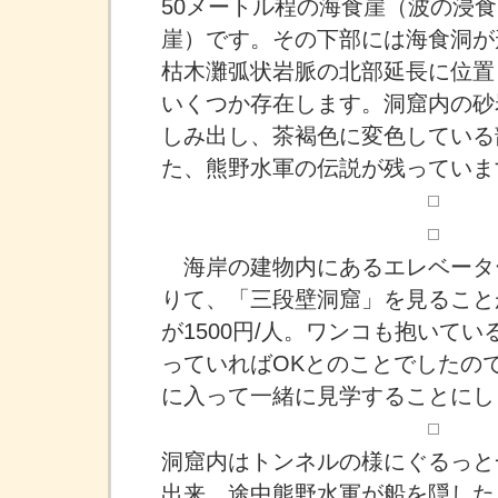
50メートル程の海食崖（波の浸
崖）です。その下部には海食洞が
枯木灘弧状岩脈の北部延長に位置
いくつか存在します。洞窟内の砂
しみ出し、茶褐色に変色している
た、熊野水軍の伝説が残っていま
海岸の建物内にあるエレベーター
りて、「三段壁洞窟」を見ること
が1500円/人。ワンコも抱いて
っていればOKとのことでしたの
に入って一緒に見学することにし
洞窟内はトンネルの様にぐるっと一
出来、途中熊野水軍が船を隠した