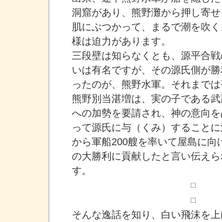
洞窟があり、熊野灘から押し寄せ
肌にぶつかって、まるで潮を吹く
様は迫力があります。
三段壁は知らなくとも、源平合戦
いは有名ですが、その源氏側が勝
ったのが、熊野水軍。それまでは
熊野別当湛増は、実の子である武
への加勢を要請され、神の意向を
って源氏に与（くみ）することに
から軍船200艘を率いて屋島に向
の大勝利に貢献したと言い伝えら
す。
そんな逸話を知り、白い飛沫を上