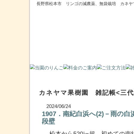
長野県松本市 リンゴの減農薬、無袋栽培 カネヤ
カネヤマ果樹園 雑記帳<三代
2024/06/24
1907．南紀白浜へ(2)－雨の
段壁
松本から520㎞超、初めての南