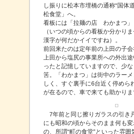
し振りに松本市埋橋の通称“国体
松食堂」へ。
看板には「拉麺の店 わかまつ」
（いつの頃からの看板か分かりま
漢字が何だかイイですね）。
前回来たのは定年前の上田の子会
上田から塩尻の事業所への外出途
ったと記憶していますので、少な
筈。「わかまつ」は街中のラーメ
しく、すぐ裏手に6台近く停めら
が在るので、車で来ても助かりま
7年前と同じ擦りガラスの引き
にも昭和の頃からそのまま何も変
の、所謂“町の食堂”といった雰