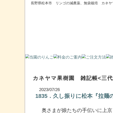
長野県松本市 リンゴの減農薬、無袋栽培 カネヤ
カネヤマ果樹園 雑記帳<三代
2023/07/26
1835．久し振りに松本『拉
奥さまが娘たちの手伝いに上京