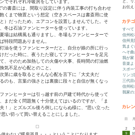
ンでそれぞれ冷暖房をしています。
と、リ
お伝え
家”の書斎には、間取り設定に伴う内装工事の打ち合わせ
飽くまで物置という想定（空きスペースは書斎用に使
カテ
と）だったため、エアコンを設置しませんでした。そ
、冬は石油ファンヒーターを使っています。
すべて
夏場は結構風も通りますし、冬場もファンヒーターで
信州松
信州見
ば特段問題ありません。
気まぐ
灯油を使うファンヒーターだと、自分が娘の所に行っ
へそ曲
けだった時に、夜うたた寝してファンヒーターを足元
我が家
て、そのため加熱しての火傷や火事、長時間の灯油燃
音楽よ
換気不足が心配とのこと。
スポー
次第に歳を取るとそんな心配を言下に「大丈夫だ
リンゴ
三代目
るのも、言葉の強さとは裏腹に段々と自信が無くなっ
信州松
我家の
ファンヒーターは引っ越す前の戸建て時代から使って
、まだ全く問題無く十分使えてはいるのですが、「ま
カレ
夫！」とズルズル後ろ倒しにならぬ様に、“思い立った
で思い切って買い替えることにしました。
日
2
9
1
使わない”暖房器具・・・ということになります。