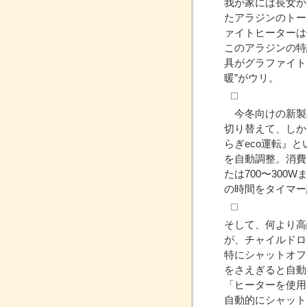
我が家には長女か
たアラジンのトー
ァイトヒーターは
このアラジンの特
具がグラファイト
暖”がウリ。
今冬向けの新製品
切り替えて、しか
らぎeco運転』
を自動調整。消費電
たは700〜300
の時間をタイマー
そして、何より高
が、チャイルドロ
特にシャットオフ
をさえぎると自動
「ヒーターを使用
自動的にシャット