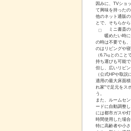
因みに、TVショ
て興味を持ったの
他のネット通販の
とで、そちらから
ミニ書斎の“
暖めたい時に
の時は不要でも、
のはリビングや寝
（6.7㎏とのこ
持ち運びも可能で
但し、広いリビン
（公式HPや取説
適用の最大床面積
れ家”で足元をス
う。
また、ルームセン
ードに自動調整し
には都市ガスや灯
時間使用した場合
特に高齢者や小さ