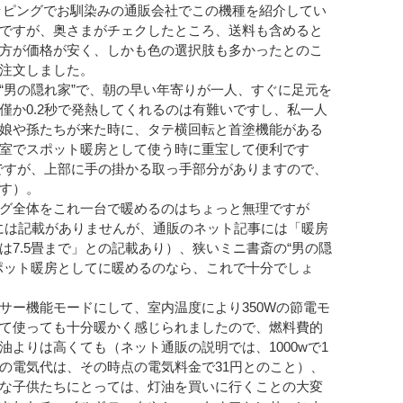
ッピングでお馴染みの通販会社でこの機種を紹介してい
ですが、奥さまがチェクしたところ、送料も含めると
方が価格が安く、しかも色の選択肢も多かったとのこ
注文しました。
男の隠れ家”で、朝の早い年寄りが一人、すぐに足元を
僅か0.2秒で発熱してくれるのは有難いですし、私一人
娘や孫たちが来た時に、タテ横回転と首塗機能がある
室でスポット暖房として使う時に重宝して便利です
とですが、上部に手の掛かる取っ手部分がありますので、
す）。
グ全体をこれ一台で暖めるのはちょっと無理ですが
には記載がありませんが、通販のネット記事には「暖房
は7.5畳まで」との記載あり）、狭いミニ書斎の“男の隠
ポット暖房としてに暖めるのなら、これで十分でしょ
サー機能モードにして、室内温度により350Wの節電モ
て使っても十分暖かく感じられましたので、燃料費的
油よりは高くても（ネット通販の説明では、1000wで1
の電気代は、その時点の電気料金で31円とのこと）、
な子供たちにとっては、灯油を買いに行くことの大変