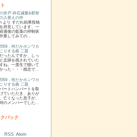
ント
の井戸 砕石減量&那智
の入替えの件
n より すだれ効果投稿
を拝見しています、一
経過後の藍藻の抑制状
作業してみての...
: 2059．何だかホンワカ
こりする曲 二題
だったんですか、しっ
と足跡を残されていた
すね。一度生で聴いて
かった・・・残念で...
: 2059．何だかホンワカ
こりする曲 二題
バートハンバートを取
げていただき、ありが
。亡くなった息子が、
時のメンバーでした...
ックバック
RSS
Atom