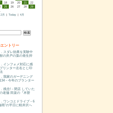
7
18
19
20
21
22
4
25
26
27
28
29
1
2月
|
Today
|
4月
のエントリー
00．スダレ効果を実験中
智の井戸の藻の発生抑
99．インフォメ対応に感
プリンター左右とじ印
法
98．我家のガーデニング
134－今年のプランター
97．残念!－閉店 していた
の老舗 田楽の『木曽
96．ワンコとドライブ－6
“梅雨”の平日に軽井沢へ