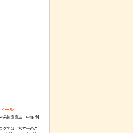
フィール
マ果樹園園主 中條 利
。
ログでは、松本平のこ