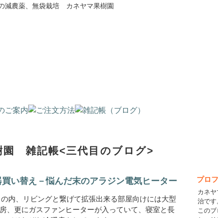
の減農薬、無袋栽培 カネヤマ果樹園
園 雑記帳<三代目のブログ>
プロ
機器買い替え－悩んだ末のアラジン電気ヒーター
カネヤ
 の内、リビングと繋げて拡張出来る部屋向けには大型
治です
房、更にガスファンヒーターが入っていて、寝室と長
このブ