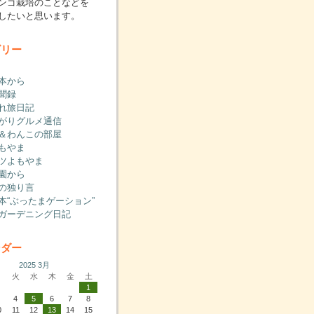
ンゴ栽培のことなどを
したいと思います。
ゴリー
本から
聞録
れ旅日記
がりグルメ通信
＆わんこの部屋
もやま
ツよもやま
園から
の独り言
本“ぶったまゲーション”
ガーデニング日記
ンダー
2025 3月
月
火
水
木
金
土
1
3
4
5
6
7
8
0
11
12
13
14
15