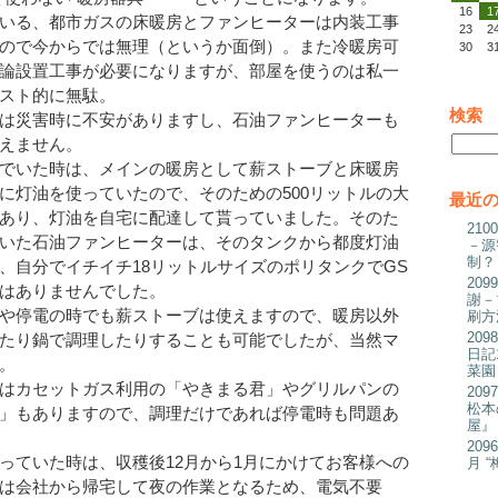
16
1
いる、都市ガスの床暖房とファンヒーターは内装工事
23
2
ので今からでは無理（というか面倒）。また冷暖房可
30
3
論設置工事が必要になりますが、部屋を使うのは私一
スト的に無駄。
検索
は災害時に不安がありますし、石油ファンヒーターも
えません。
でいた時は、メインの暖房として薪ストーブと床暖房
に灯油を使っていたので、そのための500リットルの大
最近
あり、灯油を自宅に配達して貰っていました。そのた
21
いた石油ファンヒーターは、そのタンクから都度灯油
－源
制？
、自分でイチイチ18リットルサイズのポリタンクでGS
20
はありませんでした。
謝－
や停電の時でも薪ストーブは使えますので、暖房以外
刷方
20
たり鍋で調理したりすることも可能でしたが、当然マ
日記
。
菜園
はカセットガス利用の「やきまる君」やグリルパンの
20
松本
」もありますので、調理だけであれば停電時も問題あ
屋』
20
っていた時は、収穫後12月から1月にかけてお客様への
月 
は会社から帰宅して夜の作業となるため、電気不要