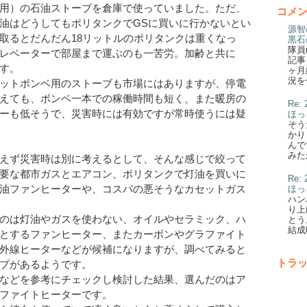
用）の石油ストーブを倉庫で使っていました。ただ、
コメ
油はどうしてもポリタンクでGSに買いに行かないとい
源智
取るとだんだん18リットルのポリタンクは重くなっ
黒石
隊員
レベーターで部屋まで運ぶのも一苦労。加齢と共に
記事
す。
ヶ月
況を
ットボンベ用のストーブも市場にはありますが、停電
えても、ボンベ一本での稼働時間も短く、また暖房の
Re
ーも低そうで、災害時には有効ですが常時使うには疑
ほっ
そう
かり
んで
みた
えず災害時は別に考えるとして、そんな感じで絞って
要な都市ガスとエアコン、ポリタンクで灯油を買いに
Re
油ファンヒーターや、コスパの悪そうなカセットガス
ほっ
ハン
り上
のは灯油やガスを使わない、オイルやセラミック、ハ
とう
結成
とするファンヒーター、またカーボンやグラファイト
外線ヒーターなどが候補になりますが、調べてみると
トラ
プがあるようです。
などを参考にチェックし検討した結果、選んだのはア
ファイトヒーターです。