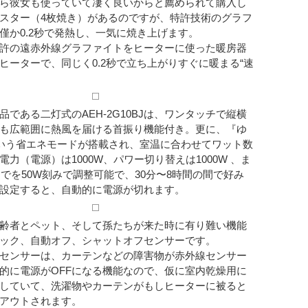
ら彼女も使っていて凄く良いからと薦められて購入し
スター（4枚焼き）があるのですが、特許技術のグラフ
僅か0.2秒で発熱し、一気に焼き上げます。
許の遠赤外線グラファイトをヒーターに使った暖房器
ヒーターで、同じく0.2秒で立ち上がりすぐに暖まる“速
である二灯式のAEH-2G10BJは、ワンタッチで縦横
も広範囲に熱風を届ける首振り機能付き。更に、『ゆ
という省エネモードが搭載され、室温に合わせてワット数
力（電源）は1000W、パワー切り替えは1000W 、ま
Wまでを50W刻みで調整可能で、30分〜8時間の間で好み
設定すると、自動的に電源が切れます。
齢者とペット、そして孫たちが来た時に有り難い機能
ック、自動オフ、シャットオフセンサーです。
センサーは、カーテンなどの障害物が赤外線センサー
的に電源がOFFになる機能なので、仮に室内乾燥用に
していて、洗濯物やカーテンがもしヒーターに被ると
アウトされます。