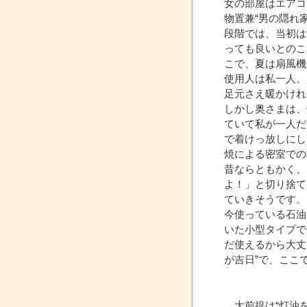
女の部屋はエアコ
物置兼“男の隠れ
段階では、当初は
っても良いとのこ
こで、夏は扇風機
使用人は私一人。
足元さえ暖かけれ
しかし奥さまは、
ていて私が一人だ
で着けっ放しにし
焼による密室での
昔ならともかく、
よ！」と切り捨て
ていきそうです。
今使っている石油
いた小型タイプで
だ使えるから大丈
が吉日”で、ここ
大前提は“灯油を