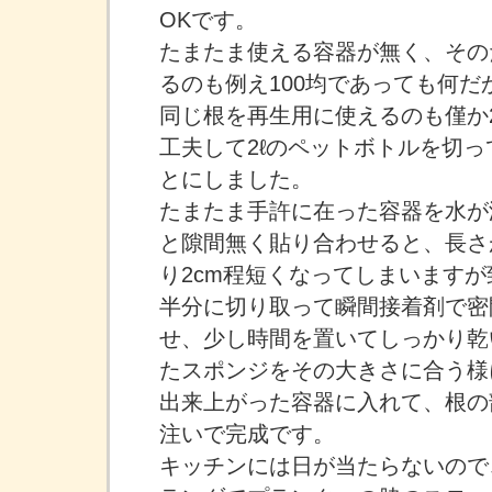
OKです。
たまたま使える容器が無く、その
るのも例え100均であっても何だ
同じ根を再生用に使えるのも僅か
工夫して2ℓのペットボトルを切
とにしました。
たまたま手許に在った容器を水が
と隙間無く貼り合わせると、長さ
り2cm程短くなってしまいます
半分に切り取って瞬間接着剤で密
せ、少し時間を置いてしっかり乾
たスポンジをその大きさに合う様
出来上がった容器に入れて、根の
注いで完成です。
キッチンには日が当たらないので