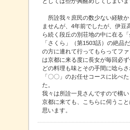
としては些か興醒めしてしまいま
所詮我々庶民の数少ない経験か
ませんが、4年前でしたが、伊豆
ら続く段丘の別荘地の中に在る「
「さくら」（第1503話）の絶品
の方に連れて行ってもらってファ
は京都に来る度に長女が毎回必ず
どの料理も味とその手間に唸らさ
「〇〇」のお任せコースに比べた
た。
我々は所詮一見さんですので構い
京都に来ても、こちらに伺うこと
思います。