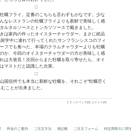
牡蠣フライ。定番のこちらも言わずもがなです。少な
んなレストランの牡蠣フライよりも新鮮で美味しく感
タルタルソースとトンカツソースで戴きました。
きは家内の作ったオイスターチャウダー。まさに絶品
A留学中に連れて行ってくれたサンフランシスコのフィ
ーフでも食べた、本場のクラムチャウダーよりも牡蠣
のか、今回のオイスターチャウダーの方が美味しく感
れは大発見！次回からまた牡蠣を取り寄せたら、オイ
はマストだと認識した次第。
山国信州でも本当に新鮮な牡蠣を、それこそ“牡蠣尽く
しむことが出来ました。
トラックバック[0]
コメント[0]
ゴ
料金のご案内
ご注文方法
雑記帳
ご注文フォーム
特定商取引に関