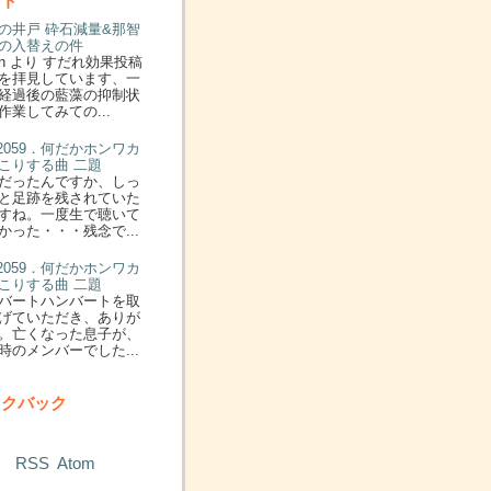
ント
の井戸 砕石減量&那智
の入替えの件
n より すだれ効果投稿
を拝見しています、一
経過後の藍藻の抑制状
作業してみての...
: 2059．何だかホンワカ
こりする曲 二題
だったんですか、しっ
と足跡を残されていた
すね。一度生で聴いて
かった・・・残念で...
: 2059．何だかホンワカ
こりする曲 二題
バートハンバートを取
げていただき、ありが
。亡くなった息子が、
時のメンバーでした...
ックバック
RSS
Atom