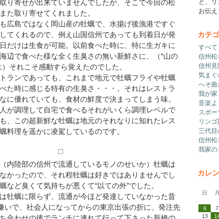
取り寄せが出来ていませんでしたが、そこで今回の松
と、リ
お伝え
また取り寄せてくれました。
も広島ではなく岡山産の牡蠣で、水揚げ後漁港ですぐ
カテ
してくれるので、例え山国信州であっても到着日が発
日だけは生食が可能。以前食べた時に、特に生ガキに
すべて
海辺で食べた様な全く生臭さの無い新鮮さに、（“山の
信州松
信州見
は）それこそ感動すら覚えたのでした。
気まぐ
トランであっても、これまで地元で牡蠣フライや牡蠣
へそ曲
べた時に感じる特有の生臭さ・・・。それはレストラ
我が家
なに優れていても、食材の鮮度で決まってしまう味。
音楽よ
人が調理して自宅で食べるそれがいくら調理レベルで
スポー
も、この超新鮮な牡蠣は地元のそれなりに知れたレス
リンゴ
三代目
蠣料理を遥かに凌駕しているのです。
信州松
我家の
（内陸部の信州で流通しているモノのせいか）牡蠣は
カレ
なかったので、それ程牡蠣は好きではありませんでし
蠣など臭くて気持ちが悪くて“以ての外”でした。
日
は牡蠣に限らず、流通が今ほど発達していなかった昔
も嫌いで、社会人になってからの東京出張の折に、発注先
6
13
1
ち合わせの後でランチに連れて行って下さった新橋の