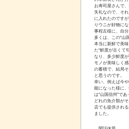
お寿司屋さんで、
失礼なので、それ
に入れたのですが
りウニが好物にな
事程左様に、自分
多くは、この“山
本当に新鮮で美味
た“鮮度が古くて
なり、多少鮮度が
モノが美味しく感
の蓄積で、結局そ
と思うのです。
幸い、例えば今や
能になった様に、
は“山国信州”で
どれの魚介類がそ
店でも提供される
ました。
閑話休題。