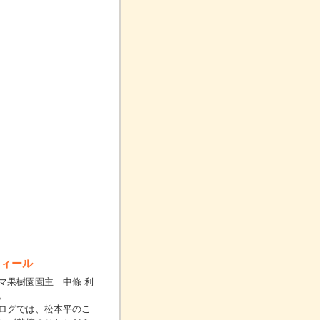
フィール
マ果樹園園主 中條 利
。
ログでは、松本平のこ