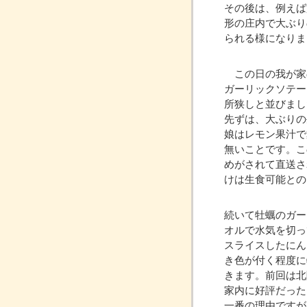
その後は、例えば
形の庄内で大ぶり
られる様になりま
この日の我が家
ガーリックソテー
所狭しと並びまし
先ずは、大ぶりの
娘はレモン果汁で
無いことです。こ
めがされて直送さ
けは生食可能との
続いて牡蠣のガー
オルで水気を切っ
スライスしたにん
き色が付く程度に
きます。前回は北
家内に好評だった
一番の理由ですが