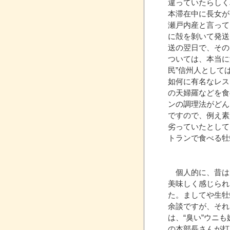
違っていたらしく
本滞在中に長女が
瀬戸内産と言って
に殻を剝いて発送
送の翌日で、その
ついては、本当に
民”信州人として
如何に有名なレス
の天婦羅などを食
ンの調理法がどん
ですので、例え素
劣っていたとして
トランで食べる牡
個人的に、昔は
美味しく感じられ
た。ましてや生牡
余談ですが、それ
は、“臭い”ウニ
の本部長さんが打