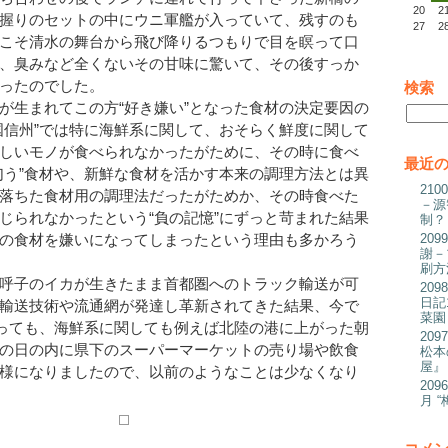
20
2
握りのセットの中にウニ軍艦が入っていて、残すのも
27
2
こそ清水の舞台から飛び降りるつもりで目を瞑って口
、臭みなど全くないその甘味に驚いて、その後すっか
ったのでした。
検索
が生まれてこの方“好き嫌い”となった食材の決定要因の
国信州”では特に海鮮系に関して、おそらく鮮度に関して
しいモノが食べられなかったがために、その時に食べ
最近
匂う”食材や、新鮮な食材を活かす本来の調理方法とは異
21
落ちた食材用の調理法だったがためか、その時食べた
－源
じられなかったという“負の記憶”にずっと苛まれた結果
制？
の食材を嫌いになってしまったという理由も多かろう
20
謝－
刷方
呼子のイカが生きたまま首都圏へのトラック輸送が可
20
日記
輸送技術や流通網が発達し革新されてきた結果、今で
菜園
あっても、海鮮系に関しても例えば北陸の港に上がった朝
20
の日の内に県下のスーパーマーケットの売り場や飲食
松本
屋』
様になりましたので、以前のようなことは少なくなり
20
月 