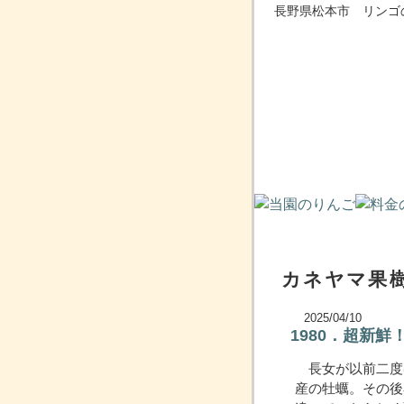
長野県松本市 リンゴ
カネヤマ果樹
2025/04/10
1980．超新
長女が以前二度
産の牡蠣。その後