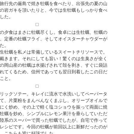
旅行先の厳島で焼き牡蠣を食べたり、出張先の夏の山
の岩ガキを頂いたりと、今では生牡蠣もしっかり食べ
した。
の夕食はまさに牡蠣尽くし。食卓には生牡蠣、牡蠣の
、定番の牡蠣フライ、そしてオイスターチャウダーが
た。
生牡蠣を私メは常備しているスイートチリソースで。
戴きます。それにしても旨い！驚くのは生臭さが全く
の岡山産の牡蠣は水揚げされて殻を剥き、すぐに袋詰
れてくるため、信州であっても翌日到着したこの日だ
こと。
リックソテー。キレイに流水で水洗いしてペーパータ
て、片栗粉をまんべんなくまぶし、オリーブオイルで
にく炒め、その上で軽く塩コショウを振って両面に焼
牡蠣を炒め、シンプルにレモン果汁を垂らしていただ
陸系のスーパーで買った牡蠣でしたが、自宅で作って
レシピです。今回の牡蠣が前回以上に新鮮だったのが
、こちらも皆に好評でした。