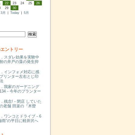
1
22
23
24
25
26
8
29
30
3月
|
Today
|
5月
のエントリー
00．スダレ効果を実験中
智の井戸の藻の発生抑
99．インフォメ対応に感
プリンター左右とじ印
法
98．我家のガーデニング
134－今年のプランター
97．残念!－閉店 していた
の老舗 田楽の『木曽
96．ワンコとドライブ－6
“梅雨”の平日に軽井沢へ