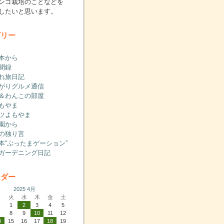
ンゴ栽培のことなどを
したいと思います。
ゴリー
本から
聞録
れ旅日記
がりグルメ通信
＆わんこの部屋
もやま
ツよもやま
園から
の独り言
本“ぶったまゲーション”
ガーデニング日記
ンダー
2025 4月
月
火
水
木
金
土
1
2
3
4
5
7
8
9
10
11
12
4
15
16
17
18
19