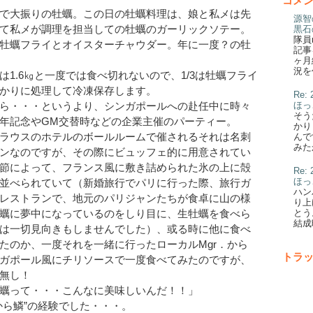
コメ
で大振りの牡蠣。この日の牡蠣料理は、娘と私メは先
源智
て私メが調理を担当しての牡蠣のガーリックソテー。
黒石
隊員
牡蠣フライとオイスターチャウダー。年に一度？の牡
記事
ヶ月
況を
は1.6㎏と一度では食べ切れないので、1/3は牡蠣フライ
かりに処理して冷凍保存します。
Re
ほっ
ら・・・というより、シンガポールへの赴任中に時々
そう
年記念やGM交替時などの企業主催のパーティー。
かり
ラウスのホテルのボールルームで催されるそれは名刺
んで
みた
ンなのですが、その際にビュッフェ的に用意されてい
節によって、フランス風に敷き詰められた氷の上に殻
Re
ほっ
並べられていて（新婚旅行でパリに行った際、旅行ガ
ハン
レストランで、地元のパリジャンたちが食卓に山の様
り上
とう
蠣に夢中になっているのをしり目に、生牡蠣を食べら
結成
は一切見向きもしませんでした）、或る時に他に食べ
たのか、一度それを一緒に行ったローカルMgr．から
トラ
ガポール風にチリソースで一度食べてみたのですが、
無し！
蠣って・・・こんなに美味しいんだ！！」
から鱗”の経験でした・・・。