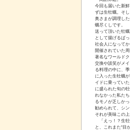
今回も届いた新鮮
ずは生牡蠣。そし
奥さまが調理した
蠣尽くしです。
送って頂いた牡蠣
として揚げるばっ
社会人になってか
開催されていた周
著名なワールドク
交換や談笑がメイ
る料理の中に、季
に入った生牡蠣が
イドに乗っていた
に盛られた旬の牡
れなかった私たち
るモノが乏しかっ
勧められて、シン
それが美味この上
「えっ！？生牡
と、これまた“目