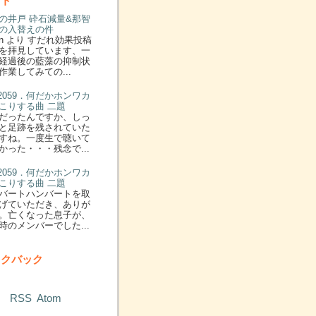
ント
の井戸 砕石減量&那智
の入替えの件
n より すだれ効果投稿
を拝見しています、一
経過後の藍藻の抑制状
作業してみての...
: 2059．何だかホンワカ
こりする曲 二題
だったんですか、しっ
と足跡を残されていた
すね。一度生で聴いて
かった・・・残念で...
: 2059．何だかホンワカ
こりする曲 二題
バートハンバートを取
げていただき、ありが
。亡くなった息子が、
時のメンバーでした...
ックバック
RSS
Atom