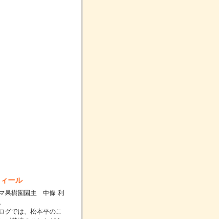
フィール
マ果樹園園主 中條 利
。
ログでは、松本平のこ