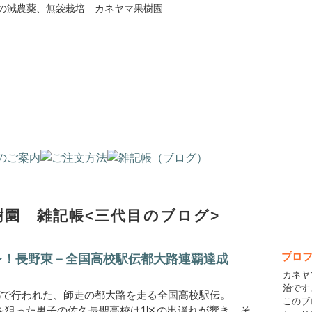
の減農薬、無袋栽培 カネヤマ果樹園
園 雑記帳<三代目のブログ>
プロ
パレ！長野東－全国高校駅伝都大路連覇達成
カネヤ
治です
都で行われた、師走の都大路を走る全国高校駅伝。
このブ
を狙った男子の佐久長聖高校は1区の出遅れが響き、そ