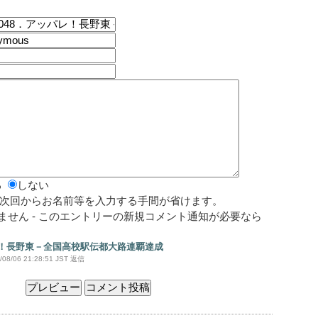
る
しない
次回からお名前等を入力する手間が省けます。
されません - このエントリーの新規コメント通知が必要なら
ッパレ！長野東－全国高校駅伝都大路連覇達成
08/06 21:28:51 JST
返信