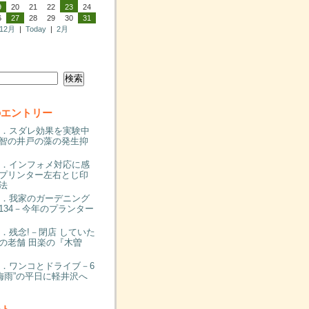
9
20
21
22
23
24
6
27
28
29
30
31
12月
|
Today
|
2月
のエントリー
00．スダレ効果を実験中
智の井戸の藻の発生抑
99．インフォメ対応に感
プリンター左右とじ印
法
98．我家のガーデニング
134－今年のプランター
97．残念!－閉店 していた
の老舗 田楽の『木曽
96．ワンコとドライブ－6
“梅雨”の平日に軽井沢へ