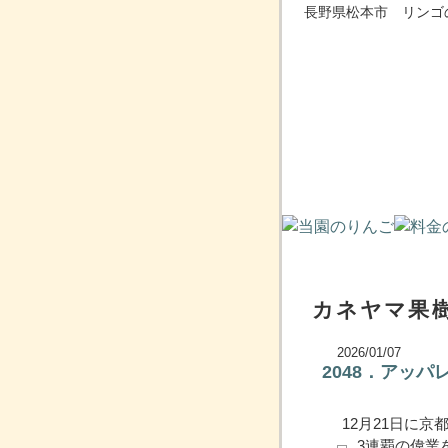
長野県松本市 リンゴ
カネヤマ果樹
2026/01/07
2048．アッ
12月21日に京
3連覇の偉業