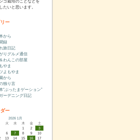
ンゴ栽培のことなどを
したいと思います。
ゴリー
本から
聞録
れ旅日記
がりグルメ通信
＆わんこの部屋
もやま
ツよもやま
園から
の独り言
本“ぶったまゲーション”
ガーデニング日記
ンダー
2026 1月
月
火
水
木
金
土
1
2
3
5
6
7
8
9
10
2
13
14
15
16
17