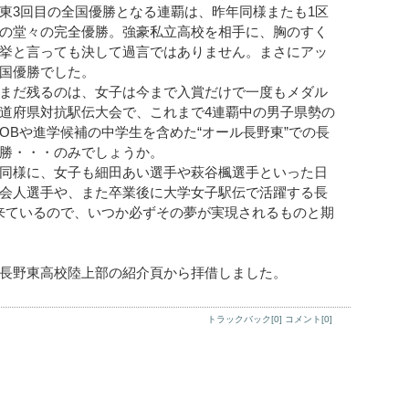
東3回目の全国優勝となる連覇は、昨年同様またも1区
の堂々の完全優勝。強豪私立高校を相手に、胸のすく
挙と言っても決して過言ではありません。まさにアッ
国優勝でした。
まだ残るのは、女子は今まで入賞だけで一度もメダル
道府県対抗駅伝大会で、これまで4連覇中の男子県勢の
OBや進学候補の中学生を含めた“オール長野東”での長
勝・・・のみでしょうか。
同様に、女子も細田あい選手や萩谷楓選手といった日
会人選手や、また卒業後に大学女子駅伝で活躍する長
来ているので、いつか必ずその夢が実現されるものと期
長野東高校陸上部の紹介頁から拝借しました。
トラックバック[0]
コメント[0]