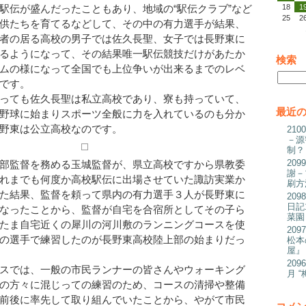
18
1
駅伝が盛んだったこともあり、地域の“駅伝クラブ”など
25
2
供たちを育てるなどして、その中の有力選手が結果、
者の居る高校の男子では佐久長聖、女子では長野東に
るようになって、その結果唯一駅伝競技だけがあたか
検索
ムの様になって全国でも上位争いが出来るまでのレベ
です。
っても佐久長聖は私立高校であり、寮も持っていて、
最近
野球に始まりスポーツ全般に力を入れているのも分か
野東は公立高校なのです。
21
－源
制？
20
部監督を務める玉城監督が、県立高校ですから県教委
謝－
れまでも何度か高校駅伝に出場させていた諏訪実業か
刷方
た結果、監督を頼って県内の有力選手３人が長野東に
20
日記
なったことから、監督が自宅を合宿所としてその子ら
菜園
たま自宅近くの犀川の河川敷のランニングコースを使
20
の選手で練習したのが長野東高校陸上部の始まりだっ
松本
屋』
20
スでは、一般の市民ランナーの皆さんやウォーキング
月 
の方々に混じっての練習のため、コースの清掃や整備
前後に率先して取り組んでいたことから、やがて市民