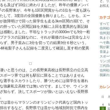
と、リ
るも及ばず10位に終わりましたが、昨年の優勝メンバ
お伝え
子の長野東が、今年も1区区間賞からの1位を一度も譲ら
たして、3度目の全国優勝を飾りました。しかも、エー
カテ
が故障明けで回った留学生も走る3km区間の3区で、そ
すべて
の持っていた区間記録を大幅に上回る驚異的な新記録
信州松
は感動しました。平坦なトラックの3000mでも9分一桁
信州見
プクラスの記録なのに、それが最後の1㎞は完全な上り
気まぐ
へそ曲
らず、男子並みに3分を切っての結果9分６秒という、
我が家
小林祐梨子さんも記録を二度見して確認し直す程の驚異
音楽よ
スポー
リンゴ
三代目
凄いと思うのは、この長野東高校は長野県立の公立高
信州松
我家の
スポーツ界では何も駅伝に限ることではありません
な選手をスカウトしたり、勝つためには留学生を連れ
な強豪私立高校では無いのです。ましてや、ウィンタ
カレ
ざ知らず、決してスポーツが強いとはいえない長野県
。
日
では昔からマラソンのオリンピック代表など国内トッ
4
排出するなど、長野県では昔から地域別対抗で県内を
11
1