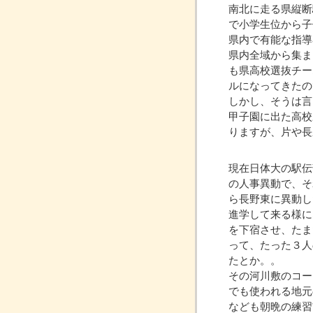
南北に走る県縦断
で小学生位から子
県内で有能な指導
県内全域から集ま
も県高校選抜チー
ルになってきたの
しかし、そうは言
甲子園に出た高校
りますが、片や長
現在日体大の駅伝
の人事異動で、そ
ら長野東に異動し
進学して来る様に
を下宿させ、たま
って、たった３人
たとか。。
その河川敷のコー
でも使われる地元
なども朝晩の練習