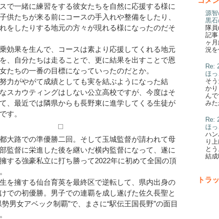
コメ
スで一緒に練習をする彼女たちを自然に応援する様に
源智
子供たちが来る前にコースの手入れや整備をしたり、
黒石
れをしたりする地元の方々が現れる様になったのだそ
隊員
記事
ヶ月
乗効果を生んで、コースは素より応援してくれる地元
況を
を、自分たちは走ることで、更に結果を出すことで恩
Re
女たちの一番の目標になっていったのだとか。
ほっ
そう
努力がやがて成績としても実を結ぶようになった結
かり
なスカウティングはしない公立高校ですが、今度はそ
んで
て、最近では隣県からも長野東に進学してくる生徒が
みた
です。
Re
ほっ
ハン
都大路での準優勝二回。そして玉城監督が請われて母
り上
とう
部監督に栄進した後を継いだ横内監督になって、遂に
結成
擁する強豪私立に打ち勝って2022年に初めて全国の頂
。
トラ
生を擁する仙台育英を最終区で逆転して、県内出身の
けでの初優勝。男子での連覇を成し遂げた佐久長聖と
県勢男女アベック制覇”で、まさに“駅伝王国長野”の面目
。