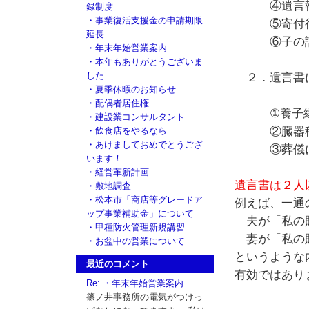
④遺言執
録制度
・事業復活支援金の申請期限
⑤寄付
延長
⑥子の
・年末年始営業案内
・本年もありがとうございま
した
２．遺言書に
・夏季休暇のお知らせ
・配偶者居住権
①養子縁
・建設業コンサルタント
②臓器
・飲食店をやるなら
・あけましておめでとうござ
③葬儀に
います！
・経営革新計画
遺言書は２人
・敷地調査
・松本市「商店等グレードア
例えば、一通
ップ事業補助金」について
夫が「私の
・甲種防火管理新規講習
妻が「私の
・お盆中の営業について
というような
最近のコメント
有効ではあり
Re: ・年末年始営業案内
篠ノ井事務所の電気がつけっ