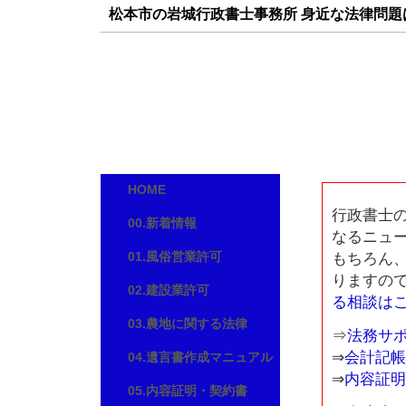
松本市の岩城行政書士事務所 身近な法律問
岩城行政書士事務所
長野県松本市南原１丁目８番３号 Ｄ棟
TEL/FAX:0263-88-3588
E-mail:
iwaki-07@nifty.com
HOME
行政書士
00.新着情報
なるニュ
01.風俗営業許可
もちろん
りますの
02.建設業許可
る相談は
03.農地に関する法律
⇒
法務サ
⇒
会計記帳
04.遺言書作成マニュアル
⇒
内容証明
05.内容証明・契約書