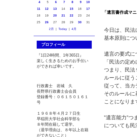
4
5
6
7
8
9
10
11
12
13
14
15
16
17
「遺言書作成マニ
18
19
20
21
22
23
24
25
26
27
28
29
30
31
今日は、民法
2月
|
Today
|
4月
基本原則につ
プロフィール
遺言の要式に
『1日24時間、1年365日』
楽しく生きるためのお手伝い
「民法の定め
ができれば幸いです。
つまり、民法
ルールに従う
従って、当カ
行政書士 岩城 久
長野県行政書士会会員
そのルールに
登録番号：０６１５０１６１
ことになりま
号
１９６８年４月２７日生
”遺言能力”つ
早稲田大学社会科学部を
８年間在籍して退学。
についても民
（退学理由は、８年以上在籍
ができないこと）