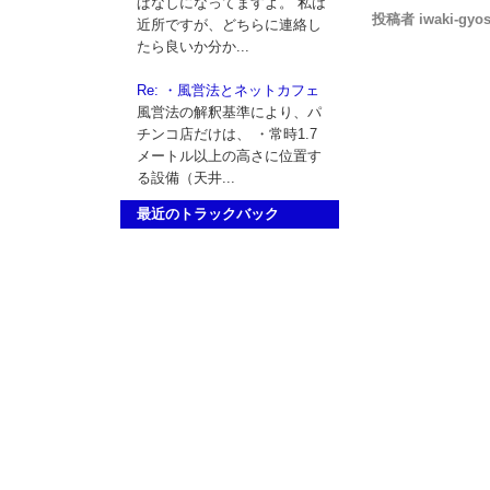
ぱなしになってますよ。 私は
投稿者 iwaki-gyos
近所ですが、どちらに連絡し
たら良いか分か...
Re: ・風営法とネットカフェ
風営法の解釈基準により、パ
チンコ店だけは、 ・常時1.7
メートル以上の高さに位置す
る設備（天井...
最近のトラックバック