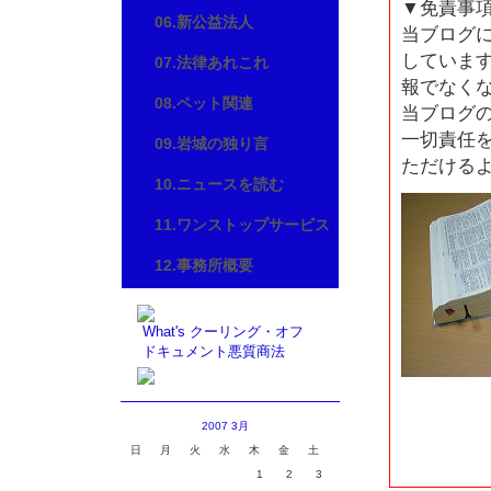
▼免責事
06.新公益法人
当ブログ
していま
07.法律あれこれ
報でなく
08.ペット関連
当ブログ
一切責任
09.岩城の独り言
ただける
10.ニュースを読む
11.ワンストップサービス
12.事務所概要
What's クーリング・オフ
ドキュメント悪質商法
2007 3月
日
月
火
水
木
金
土
1
2
3