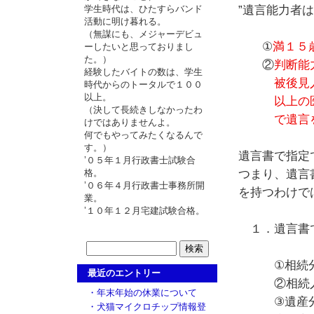
”遺言能力者
学生時代は、ひたすらバンド
活動に明け暮れる。
（無謀にも、メジャーデビュ
①
満１５
ーしたいと思っておりまし
た。）
②
判断能
経験したバイトの数は、学生
被後見人
時代からのトータルで１００
以上。
以上の医
（決して長続きしなかったわ
で遺言をす
けではありませんよ。
何でもやってみたくなるんで
す。）
遺言書で指定
’０５年１月行政書士試験合
つまり、遺言
格。
’０６年４月行政書士事務所開
を持つわけで
業。
’１０年１２月宅建試験合格。
１．遺言書
①相続分
最近のエントリー
②相続人の
・年末年始の休業について
③遺産分割
・犬猫マイクロチップ情報登