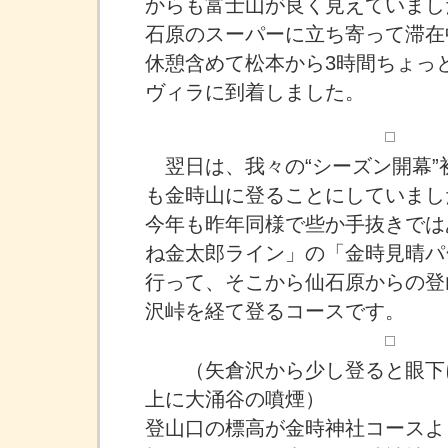
からも富士山が良く見えていまし
石原のスーパーに立ち寄って滞在
休憩含めて松本から3時間ちょっ
ヴィラに到着しました。
翌日は、我々の“シーズン開幕”
も金時山に登ることにしていまし
今年も昨年同様で些か手抜きでは
ね金太郎ライン」の「金時見晴パ
行って、そこから仙石原からの登
沢峠を経て登るコースです。
（矢倉沢から少し登ると眼下
上に大涌谷の噴煙）
登山口の標高が金時神社コースより