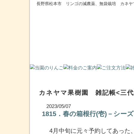
長野県松本市 リンゴの減農薬、無袋栽培 カネヤ
カネヤマ果樹園 雑記帳<三代
2023/05/07
1815．春の箱根行(壱)－シ
4月中旬に元々予約してあった